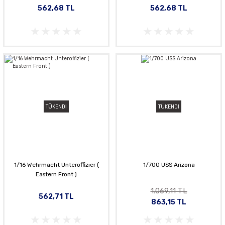
562,68 TL
562,68 TL
TÜKENDİ
TÜKENDİ
1/16 Wehrmacht Unteroffizier (
1/700 USS Arizona
Eastern Front )
1.069,11 TL
562,71 TL
863,15 TL