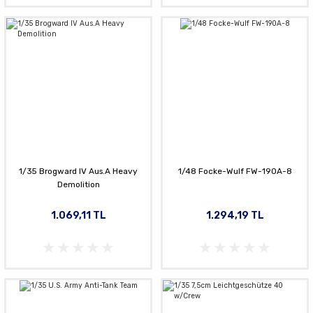
1/35 Brogward lV Aus.A Heavy
1/48 Focke-Wulf FW-190A-8
Demolition
1.069,11 TL
1.294,19 TL