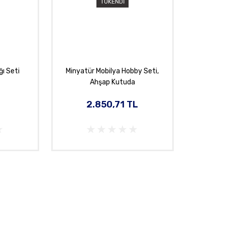
TÜKENDİ
ı Seti
Minyatür Mobilya Hobby Seti,
Ahşap Kutuda
L
2.850,71 TL