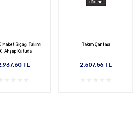
TÜKENDİ
6 Maket Bıçağı Takımı
Takım Çantası
lü, Ahşap Kutuda
2.937,60 TL
2.507,56 TL