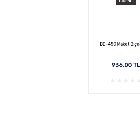
TÜKENDİ
BD-450 Maket Bıçağ
936,00 T