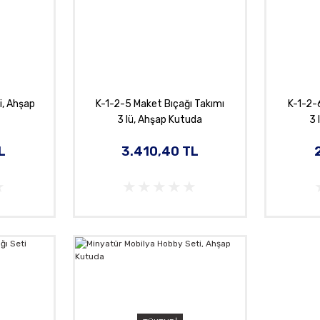
i, Ahşap
K-1-2-5 Maket Bıçağı Takımı
K-1-2-
3 lü, Ahşap Kutuda
3 
L
3.410,40 TL