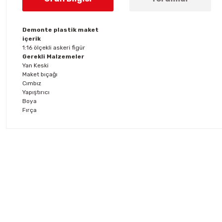
Demonte plastik maket
içerik
1:16 ölçekli askeri figür
Gerekli Malzemeler
Yan Keski
Maket bıçağı
Cımbız
Yapıştırıcı
Boya
Fırça
Bu ürünün fiyat bilgisi, resim, ürün açıklamalarında ve diğer konul
Görüş ve önerileriniz için teşekkür ederiz.
Ürün resmi kalitesiz, bozuk veya görüntülenemiyor.
Ürün açıklamasında eksik bilgiler bulunuyor.
Ürün bilgilerinde hatalar bulunuyor.