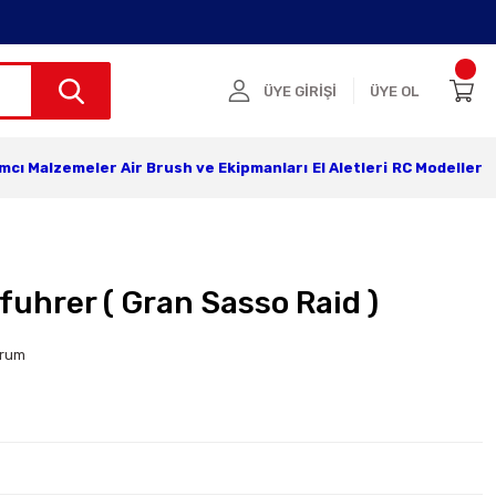
ÜYE GİRİŞİ
ÜYE OL
ımcı Malzemeler
Air Brush ve Ekipmanları
El Aletleri
RC Modeller
uhrer ( Gran Sasso Raid )
orum