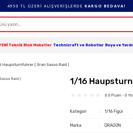
4950 TL ÜZERİ ALIŞVERİŞLERDE
KARGO BEDAVA!
YENİ Teknik Blok Maketler
Technicraft ve Robotlar
Boya ve Yard
6 Haupsturnfuhrer ( Gran Sasso Raid )
1/16 Haupsturnf
0.0 Puan - 0 Y
Kategori
1/16 Figür
Marka
DRAGON