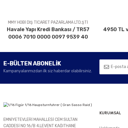
Ürün fiyatı diğer sitelerden daha pahalı.
Bu ürüne benzer farklı alternatifler olmalı.
MMY HOBİ DIŞ TİCARET PAZARLAMA LTD.ŞTİ
Havale Yapı Kredi Bankası / TR57
4950 TL v
0006 7010 0000 0097 9539 40
E-BÜLTEN ABONELİK
Kampanyalarımızdan ilk siz haberdar olabilirsiniz.
KURUMSAL
EMNİYETEVLERİ MAHALLESİ CEM SULTAN
CADDESİ NO:16/B 4.LEVENT KAĞITHANE