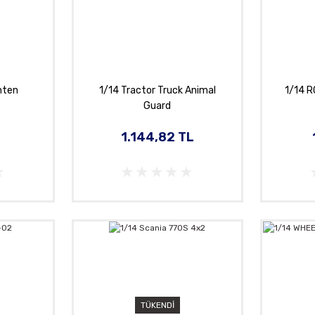
nten
1/14 Tractor Truck Animal
1/14 R
Guard
1.144,82 TL
TÜKENDİ