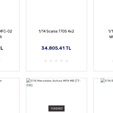
 MFC-02
1/14 Scania 770S 4x2
1/
ti
W
TL
34.805,41 TL
TÜKENDİ