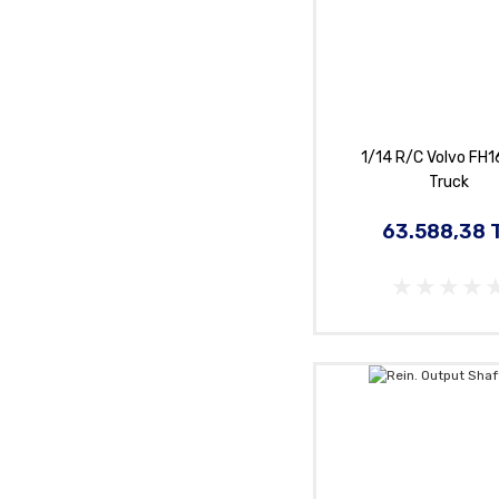
1/14 R/C Volvo FH
Truck
63.588,38 