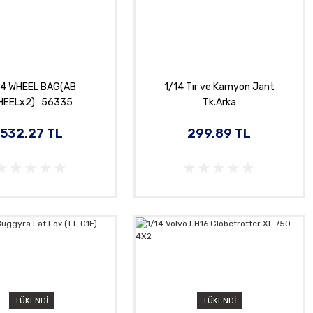
14 WHEEL BAG(AB
1/14 Tır ve Kamyon Jant
HEELx2) : 56335
Tk.Arka
532,27 TL
299,89 TL
TÜKENDİ
TÜKENDİ