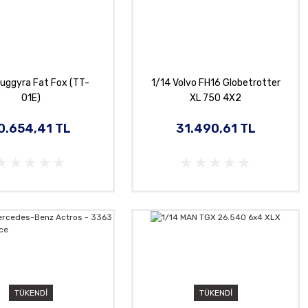
Buggyra Fat Fox (TT-
1/14 Volvo FH16 Globetrotter
01E)
XL 750 4X2
0.654,41 TL
31.490,61 TL
TÜKENDİ
TÜKENDİ