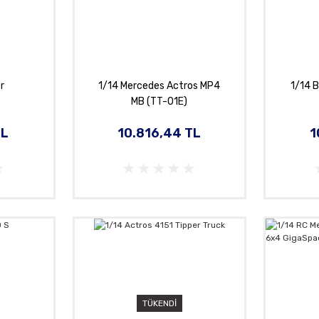
er
1/14 Mercedes Actros MP4
1/14 
MB (TT-01E)
TL
10.816,44 TL
1
TÜKENDİ