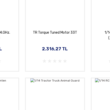
24.GHz.
TR Torque Tuned Motor 33T
1/1
i
L
2.316,27 TL