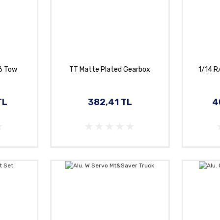
16 Tow
TT Matte Plated Gearbox
1/14 R
TL
382,41 TL
4