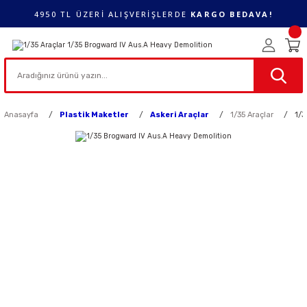
4950 TL ÜZERİ ALIŞVERİŞLERDE
KARGO BEDAVA!
Anasayfa
Plastik Maketler
Askeri Araçlar
1/35 Araçlar
1/3