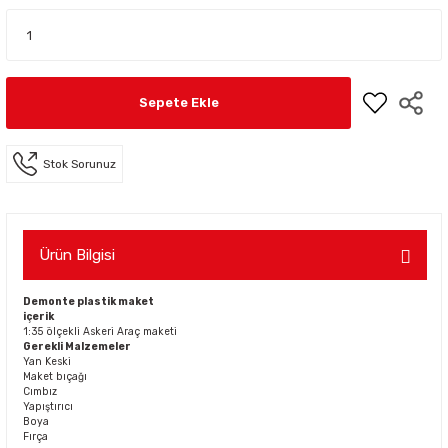
Sepete Ekle
Stok Sorunuz
Ürün Bilgisi
Demonte plastik maket
içerik
1:35 ölçekli Askeri Araç maketi
Gerekli Malzemeler
Yan Keski
Maket bıçağı
Cımbız
Yapıştırıcı
Boya
Fırça