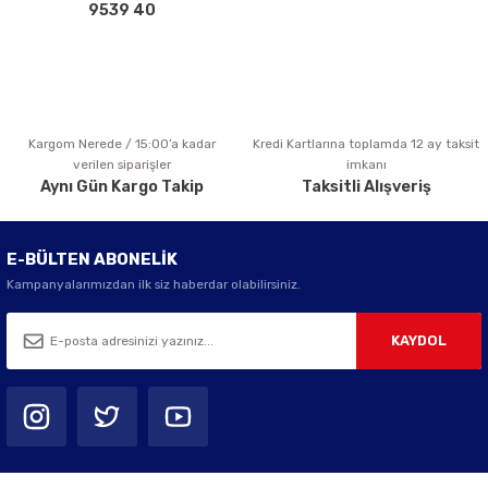
Bu ürüne benzer farklı alternatifler olmalı.
9539 40
Kargom Nerede / 15:00’a kadar
Kredi Kartlarına toplamda 12 ay taksit
Gönder
verilen siparişler
imkanı
Aynı Gün Kargo Takip
Taksitli Alışveriş
E-BÜLTEN ABONELİK
Kampanyalarımızdan ilk siz haberdar olabilirsiniz.
KAYDOL