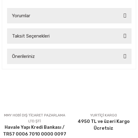
Yorumlar
Taksit Seçenekleri
Bu ürüne ilk yorumu siz yapın!
Önerileriniz
Yorum Yaz
Bu ürünün fiyat bilgisi, resim, ürün açıklamalarında ve diğer
konularda yetersiz gördüğünüz noktaları öneri formunu
kullanarak tarafımıza iletebilirsiniz.
Görüş ve önerileriniz için teşekkür ederiz.
Ürün resmi kalitesiz, bozuk veya görüntülenemiyor.
Ürün açıklamasında eksik bilgiler bulunuyor.
MMY HOBİ DIŞ TİCARET PAZARLAMA
YURTİÇİ KARGO
LTD.ŞTİ
4950 TL ve üzeri Kargo
Ürün bilgilerinde hatalar bulunuyor.
Havale Yapı Kredi Bankası /
Ücretsiz
Ürün fiyatı diğer sitelerden daha pahalı.
TR57 0006 7010 0000 0097