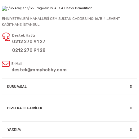
EMNİYETEVLERİ MAHALLESİ CEM SULTAN CADDESİ NO:16/B 4.LEVENT
KAĞITHANE İSTANBUL
Destek Hattı
0212 270 91 27
0212 270 91 28
E-Mail
destek@mmyhobby.com
KURUMSAL
HIZLI KATEGORİLER
YARDIM