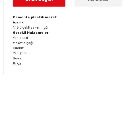
Demonte plastik maket
içerik
1:16 ölçekli askeri figür
Gerekli Malzemeler
Yan Keski
Maket bıçağı
Cımbız
Yapıştırıcı
Boya
Fırça
Bu ürünün fiyat bilgisi, resim, ürün açıklamalarında ve diğer konul
Görüş ve önerileriniz için teşekkür ederiz.
Ürün resmi kalitesiz, bozuk veya görüntülenemiyor.
Ürün açıklamasında eksik bilgiler bulunuyor.
Ürün bilgilerinde hatalar bulunuyor.