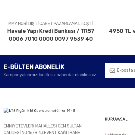
Ürün fiyatı diğer sitelerden daha pahalı.
Bu ürüne benzer farklı alternatifler olmalı.
MMY HOBİ DIŞ TİCARET PAZARLAMA LTD.ŞTİ
Havale Yapı Kredi Bankası / TR57
4950 TL v
0006 7010 0000 0097 9539 40
E-BÜLTEN ABONELİK
Kampanyalarımızdan ilk siz haberdar olabilirsiniz.
KURUMSAL
EMNİYETEVLERİ MAHALLESİ CEM SULTAN
CADDESİ NO:16/B 4.LEVENT KAĞITHANE