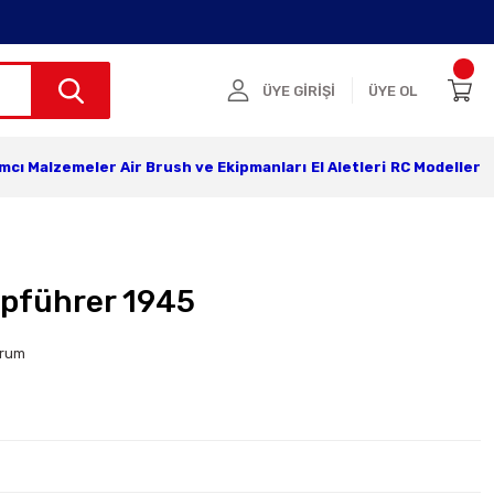
ÜYE GİRİŞİ
ÜYE OL
ımcı Malzemeler
Air Brush ve Ekipmanları
El Aletleri
RC Modeller
pführer 1945
orum