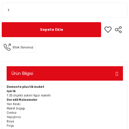
Sepete Ekle
Stok Sorunuz
Ürün Bilgisi
Demonte plastik maket
içerik
1:35 ölçekli askeri figür maketi
Gerekli Malzemeler
Yan Keski
Maket bıçağı
Cımbız
Yapıştırıcı
Boya
Fırça