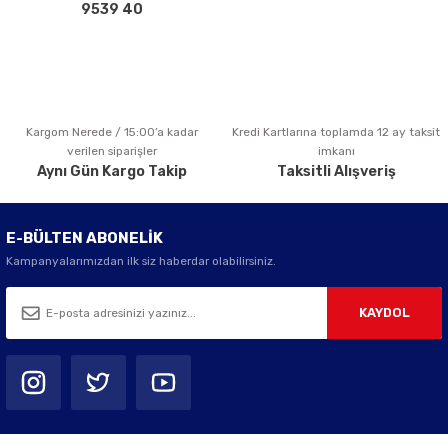
Bu ürüne benzer farklı alternatifler olmalı.
9539 40
Kargom Nerede / 15:00’a kadar
Kredi Kartlarına toplamda 12 ay taksit
Gönder
verilen siparişler
imkanı
Aynı Gün Kargo Takip
Taksitli Alışveriş
E-BÜLTEN ABONELİK
Kampanyalarımızdan ilk siz haberdar olabilirsiniz.
KAYDOL