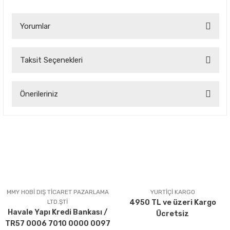
Yorumlar
Taksit Seçenekleri
Bu ürüne ilk yorumu siz yapın!
Önerileriniz
Yorum Yaz
Bu ürünün fiyat bilgisi, resim, ürün açıklamalarında ve diğer
konularda yetersiz gördüğünüz noktaları öneri formunu
kullanarak tarafımıza iletebilirsiniz.
Görüş ve önerileriniz için teşekkür ederiz.
Ürün resmi kalitesiz, bozuk veya görüntülenemiyor.
Ürün açıklamasında eksik bilgiler bulunuyor.
MMY HOBİ DIŞ TİCARET PAZARLAMA
YURTİÇİ KARGO
LTD.ŞTİ
4950 TL ve üzeri Kargo
Ürün bilgilerinde hatalar bulunuyor.
Havale Yapı Kredi Bankası /
Ücretsiz
Ürün fiyatı diğer sitelerden daha pahalı.
TR57 0006 7010 0000 0097