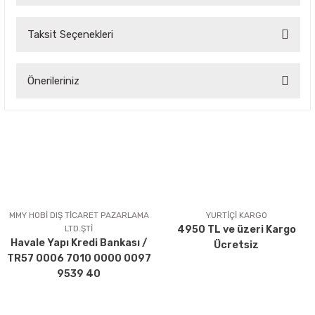
Taksit Seçenekleri
Bu ürüne ilk yorumu siz yapın!
Önerileriniz
Yorum Yaz
Bu ürünün fiyat bilgisi, resim, ürün açıklamalarında ve diğer
konularda yetersiz gördüğünüz noktaları öneri formunu
kullanarak tarafımıza iletebilirsiniz.
Görüş ve önerileriniz için teşekkür ederiz.
Ürün resmi kalitesiz, bozuk veya görüntülenemiyor.
Ürün açıklamasında eksik bilgiler bulunuyor.
MMY HOBİ DIŞ TİCARET PAZARLAMA
YURTİÇİ KARGO
LTD.ŞTİ
4950 TL ve üzeri Kargo
Ürün bilgilerinde hatalar bulunuyor.
Havale Yapı Kredi Bankası /
Ücretsiz
Ürün fiyatı diğer sitelerden daha pahalı.
TR57 0006 7010 0000 0097
Bu ürüne benzer farklı alternatifler olmalı.
9539 40