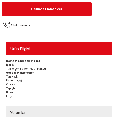
Gelince Haber Ver
Stok Sorunuz
Ürün Bilgisi
Demonte plastik maket
içerik
1:35 ölçekli askeri figür maketi
Gerekli Malzemeler
Yan Keski
Maket bıçağı
Cımbız
Yapıştırıcı
Boya
Fırça
Yorumlar