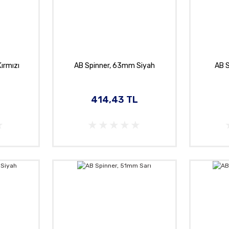
ırmızı
AB Spinner, 63mm Siyah
AB S
L
414,43 TL