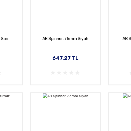
 Sarı
AB Spinner, 75mm Siyah
AB S
L
647,27 TL