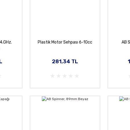
24.GHz.
Plastik Motor Sehpası 6-10cc
AB S
i
L
281,34 TL