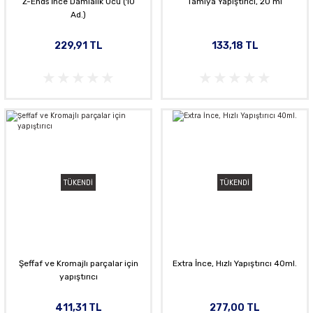
Z-Ends İnce Damlalık Ucu (10
Tamiya Yapıştırıcı, 20 ml
Ad.)
229,91 TL
133,18 TL
TÜKENDİ
TÜKENDİ
Şeffaf ve Kromajlı parçalar için
Extra İnce, Hızlı Yapıştırıcı 40ml.
yapıştırıcı
411,31 TL
277,00 TL