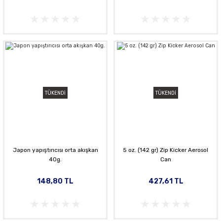
TÜKENDİ
TÜKENDİ
Japon yapıştırıcısı orta akışkan
5 oz. (142 gr) Zip Kicker Aerosol
40g.
Can
148,80 TL
427,61 TL