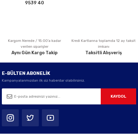
Bu ürüne benzer farklı alternatifler olmalı.
9539 40
Kargom Nerede / 15:00’a kadar
Kredi Kartlarına toplamda 12 ay taksit
Gönder
verilen siparişler
imkanı
Aynı Gün Kargo Takip
Taksitli Alışveriş
E-BÜLTEN ABONELİK
Kampanyalarımızdan ilk siz haberdar olabilirsiniz.
KAYDOL