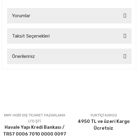
Yorumlar
Taksit Seçenekleri
Bu ürüne ilk yorumu siz yapın!
Önerileriniz
Yorum Yaz
Bu ürünün fiyat bilgisi, resim, ürün açıklamalarında ve diğer
konularda yetersiz gördüğünüz noktaları öneri formunu
kullanarak tarafımıza iletebilirsiniz.
Görüş ve önerileriniz için teşekkür ederiz.
Ürün resmi kalitesiz, bozuk veya görüntülenemiyor.
Ürün açıklamasında eksik bilgiler bulunuyor.
MMY HOBİ DIŞ TİCARET PAZARLAMA
YURTİÇİ KARGO
LTD.ŞTİ
4950 TL ve üzeri Kargo
Ürün bilgilerinde hatalar bulunuyor.
Havale Yapı Kredi Bankası /
Ücretsiz
Ürün fiyatı diğer sitelerden daha pahalı.
TR57 0006 7010 0000 0097