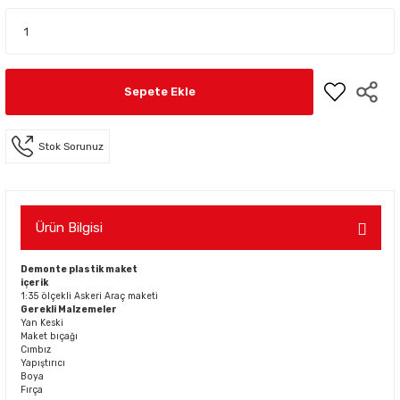
Sepete Ekle
Stok Sorunuz
Ürün Bilgisi
Demonte plastik maket
içerik
1:35 ölçekli Askeri Araç maketi
Gerekli Malzemeler
Yan Keski
Maket bıçağı
Cımbız
Yapıştırıcı
Boya
Fırça