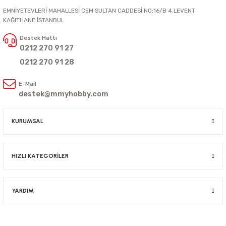
EMNİYETEVLERİ MAHALLESİ CEM SULTAN CADDESİ NO:16/B 4.LEVENT
KAĞITHANE İSTANBUL
Destek Hattı
0212 270 91 27
0212 270 91 28
E-Mail
destek@mmyhobby.com
KURUMSAL
HIZLI KATEGORİLER
YARDIM