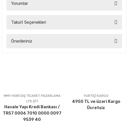
Yorumlar
Taksit Seçenekleri
Bu ürüne ilk yorumu siz yapın!
Önerileriniz
Yorum Yaz
Bu ürünün fiyat bilgisi, resim, ürün açıklamalarında ve diğer
konularda yetersiz gördüğünüz noktaları öneri formunu
kullanarak tarafımıza iletebilirsiniz.
Görüş ve önerileriniz için teşekkür ederiz.
Ürün resmi kalitesiz, bozuk veya görüntülenemiyor.
Ürün açıklamasında eksik bilgiler bulunuyor.
MMY HOBİ DIŞ TİCARET PAZARLAMA
YURTİÇİ KARGO
LTD.ŞTİ
4950 TL ve üzeri Kargo
Ürün bilgilerinde hatalar bulunuyor.
Havale Yapı Kredi Bankası /
Ücretsiz
Ürün fiyatı diğer sitelerden daha pahalı.
TR57 0006 7010 0000 0097
Bu ürüne benzer farklı alternatifler olmalı.
9539 40