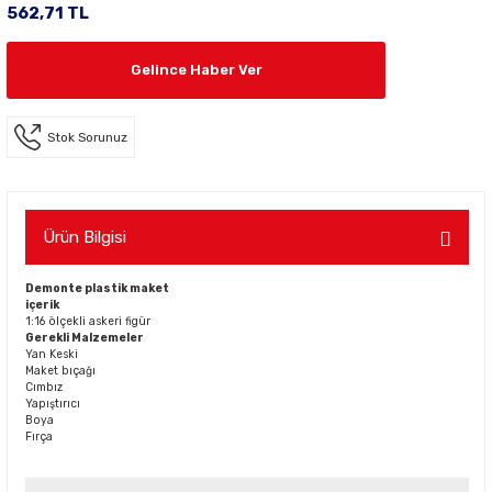
562,71 TL
Gelince Haber Ver
Stok Sorunuz
Ürün Bilgisi
Demonte plastik maket
içerik
1:16 ölçekli askeri figür
Gerekli Malzemeler
Yan Keski
Maket bıçağı
Cımbız
Yapıştırıcı
Boya
Fırça