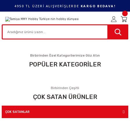
4950 TL ÜZERİ ALIŞVERİŞLERDE
KARGO BEDAVA!
Birbirinden Özel Kategorilerimize Göz Atın
POPÜLER KATEGORİLER
Plastik Maketler
Ahşap Maketler
Birbirinden Çeşitli
ÇOK SATAN ÜRÜNLER
Taş Maketler
Air Brush ve Ekipmanlar
ÇOK SATANLAR
POPÜLER ÜRÜNLER
YENİ ÜRÜNLER
İNDİRİMDEKİLER