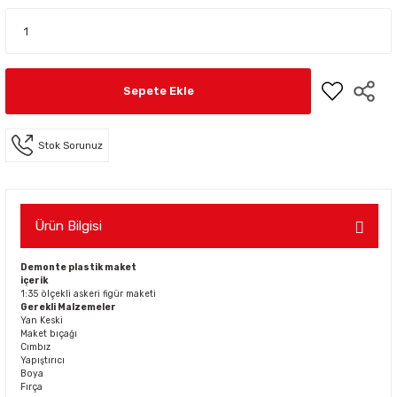
Sepete Ekle
Stok Sorunuz
Ürün Bilgisi
Demonte plastik maket
içerik
1:35 ölçekli askeri figür maketi
Gerekli Malzemeler
Yan Keski
Maket bıçağı
Cımbız
Yapıştırıcı
Boya
Fırça