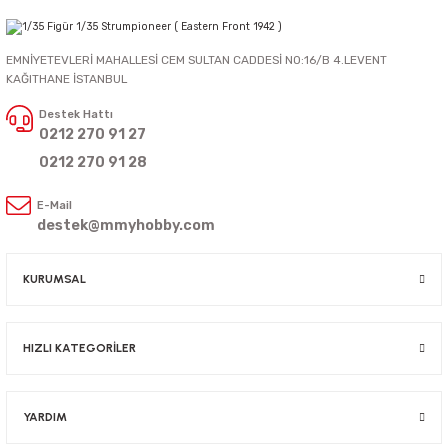
EMNİYETEVLERİ MAHALLESİ CEM SULTAN CADDESİ NO:16/B 4.LEVENT
KAĞITHANE İSTANBUL
Destek Hattı
0212 270 91 27
0212 270 91 28
E-Mail
destek@mmyhobby.com
KURUMSAL
HIZLI KATEGORİLER
YARDIM