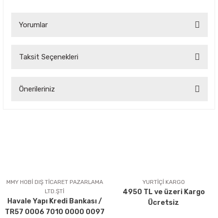
Yorumlar
Taksit Seçenekleri
Bu ürüne ilk yorumu siz yapın!
Önerileriniz
Yorum Yaz
Bu ürünün fiyat bilgisi, resim, ürün açıklamalarında ve diğer
konularda yetersiz gördüğünüz noktaları öneri formunu
kullanarak tarafımıza iletebilirsiniz.
Görüş ve önerileriniz için teşekkür ederiz.
Ürün resmi kalitesiz, bozuk veya görüntülenemiyor.
Ürün açıklamasında eksik bilgiler bulunuyor.
MMY HOBİ DIŞ TİCARET PAZARLAMA
YURTİÇİ KARGO
LTD.ŞTİ
4950 TL ve üzeri Kargo
Ürün bilgilerinde hatalar bulunuyor.
Havale Yapı Kredi Bankası /
Ücretsiz
Ürün fiyatı diğer sitelerden daha pahalı.
TR57 0006 7010 0000 0097