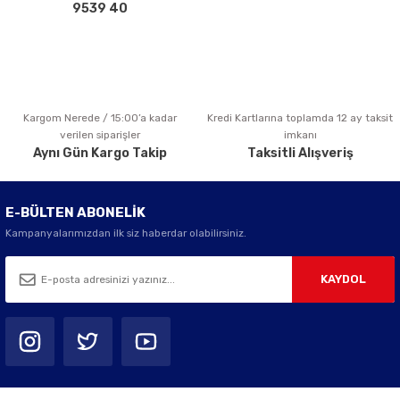
Bu ürüne benzer farklı alternatifler olmalı.
9539 40
Kargom Nerede / 15:00’a kadar
Kredi Kartlarına toplamda 12 ay taksit
Gönder
verilen siparişler
imkanı
Aynı Gün Kargo Takip
Taksitli Alışveriş
E-BÜLTEN ABONELİK
Kampanyalarımızdan ilk siz haberdar olabilirsiniz.
KAYDOL