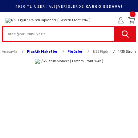
4950 TL ÜZERİ ALIŞVERİŞLERDE
KARGO BEDAVA!
Anasayfa
Plastik Maketler
Figürler
1/35 Figür
1/35 Strump