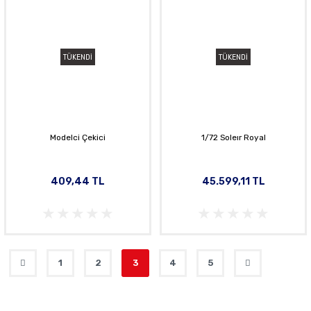
TÜKENDİ
TÜKENDİ
Modelci Çekici
1/72 Soleır Royal
409,44 TL
45.599,11 TL
1
2
3
4
5