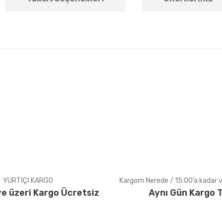
arda yetersiz gördüğünüz noktaları öneri formunu kullanarak tarafımıza ile
Bu ürüne ilk yorumu siz yapın!
Yorum Yaz
YURTİÇİ KARGO
Kargom Nerede / 15:00’a kadar ve
e üzeri Kargo Ücretsiz
Aynı Gün Kargo T