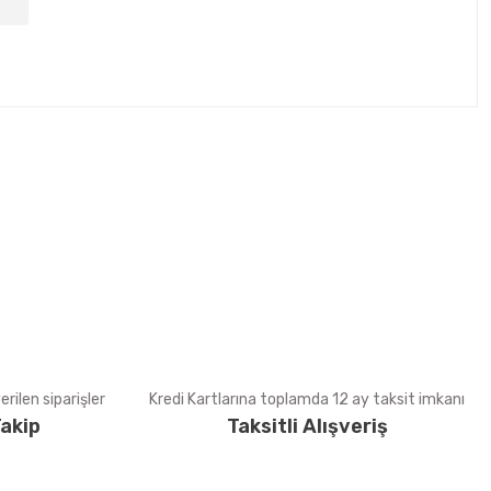
tebilirsiniz.
rilen siparişler
Kredi Kartlarına toplamda 12 ay taksit imkanı
akip
Taksitli Alışveriş