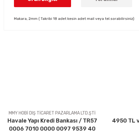
Makara, 2mm ( Takribi 18 adet kesin adet mail veya tel.sorabilirsiniz)
Bu ürünün fiyat bilgisi, resim, ürün açıklamalarında ve diğer konul
Görüş ve önerileriniz için teşekkür ederiz.
Ürün resmi kalitesiz, bozuk veya görüntülenemiyor.
Ürün açıklamasında eksik bilgiler bulunuyor.
Ürün bilgilerinde hatalar bulunuyor.
Ürün fiyatı diğer sitelerden daha pahalı.
Bu ürüne benzer farklı alternatifler olmalı.
MMY HOBİ DIŞ TİCARET PAZARLAMA LTD.ŞTİ
Havale Yapı Kredi Bankası / TR57
4950 TL v
0006 7010 0000 0097 9539 40