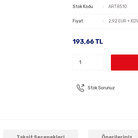
Stok Kodu
ART8510
Fiyat
2,92 EUR + KD
193,66 TL
Stok Sorunuz
Taksit Seçenekleri
Önerileriniz