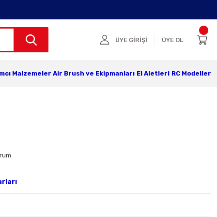
ÜYE GİRİŞİ
ÜYE OL
ımcı Malzemeler
Air Brush ve Ekipmanları
El Aletleri
RC Modeller
orum
rları