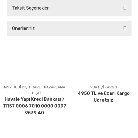
Taksit Seçenekleri
Bu ürüne ilk yorumu siz yapın!
Önerileriniz
Yorum Yaz
Bu ürünün fiyat bilgisi, resim, ürün açıklamalarında ve diğer
konularda yetersiz gördüğünüz noktaları öneri formunu
kullanarak tarafımıza iletebilirsiniz.
Görüş ve önerileriniz için teşekkür ederiz.
Ürün resmi kalitesiz, bozuk veya görüntülenemiyor.
Ürün açıklamasında eksik bilgiler bulunuyor.
MMY HOBİ DIŞ TİCARET PAZARLAMA
YURTİÇİ KARGO
LTD.ŞTİ
4950 TL ve üzeri Kargo
Ürün bilgilerinde hatalar bulunuyor.
Havale Yapı Kredi Bankası /
Ücretsiz
Ürün fiyatı diğer sitelerden daha pahalı.
TR57 0006 7010 0000 0097
Bu ürüne benzer farklı alternatifler olmalı.
9539 40