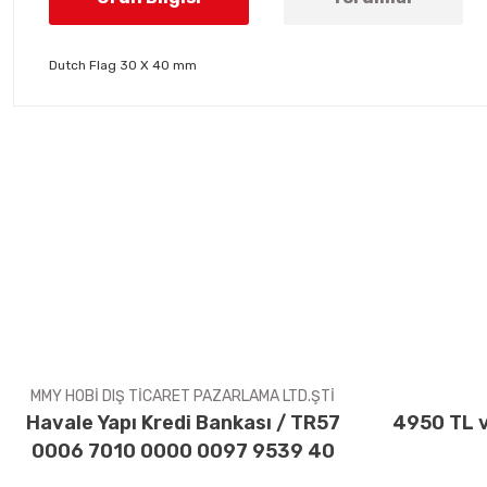
Dutch Flag 30 X 40 mm
Bu ürünün fiyat bilgisi, resim, ürün açıklamalarında ve diğer konul
Görüş ve önerileriniz için teşekkür ederiz.
Ürün resmi kalitesiz, bozuk veya görüntülenemiyor.
Ürün açıklamasında eksik bilgiler bulunuyor.
Ürün bilgilerinde hatalar bulunuyor.
Ürün fiyatı diğer sitelerden daha pahalı.
Bu ürüne benzer farklı alternatifler olmalı.
MMY HOBİ DIŞ TİCARET PAZARLAMA LTD.ŞTİ
Havale Yapı Kredi Bankası / TR57
4950 TL v
0006 7010 0000 0097 9539 40