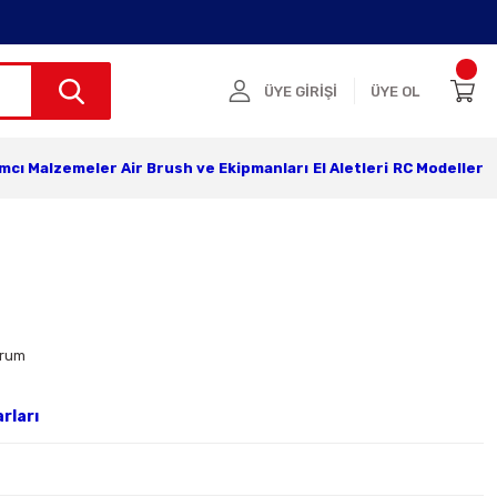
ÜYE GİRİŞİ
ÜYE OL
ımcı Malzemeler
Air Brush ve Ekipmanları
El Aletleri
RC Modeller
orum
rları