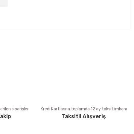
tebilirsiniz.
rilen siparişler
Kredi Kartlarına toplamda 12 ay taksit imkanı
akip
Taksitli Alışveriş