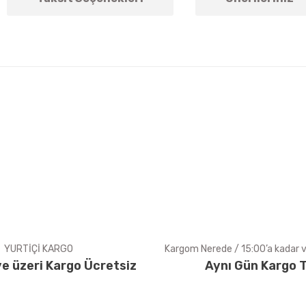
arda yetersiz gördüğünüz noktaları öneri formunu kullanarak tarafımıza ile
Bu ürüne ilk yorumu siz yapın!
Yorum Yaz
YURTİÇİ KARGO
Kargom Nerede / 15:00’a kadar ve
e üzeri Kargo Ücretsiz
Aynı Gün Kargo T