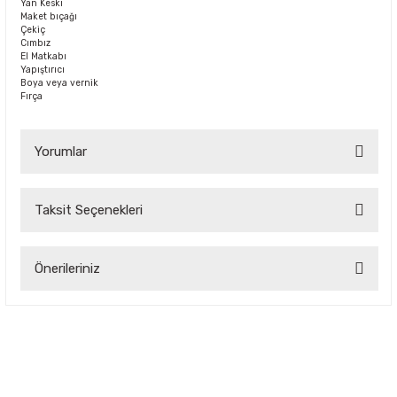
Yan Keski
Maket bıçağı
Çekiç
Cımbız
El Matkabı
Yapıştırıcı
Boya veya vernik
Fırça
Yorumlar
Taksit Seçenekleri
Bu ürüne ilk yorumu siz yapın!
Önerileriniz
Yorum Yaz
Bu ürünün fiyat bilgisi, resim, ürün açıklamalarında ve diğer
konularda yetersiz gördüğünüz noktaları öneri formunu
kullanarak tarafımıza iletebilirsiniz.
Görüş ve önerileriniz için teşekkür ederiz.