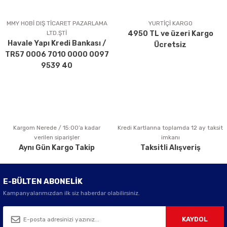
Ürün resmi kalitesiz, bozuk veya görüntülenemiyor.
Ürün açıklamasında eksik bilgiler bulunuyor.
MMY HOBİ DIŞ TİCARET PAZARLAMA
YURTİÇİ KARGO
LTD.ŞTİ
4950 TL ve üzeri Kargo
Ürün bilgilerinde hatalar bulunuyor.
Havale Yapı Kredi Bankası /
Ücretsiz
Ürün fiyatı diğer sitelerden daha pahalı.
TR57 0006 7010 0000 0097
Bu ürüne benzer farklı alternatifler olmalı.
9539 40
Kargom Nerede / 15:00’a kadar
Kredi Kartlarına toplamda 12 ay taksit
Gönder
verilen siparişler
imkanı
Aynı Gün Kargo Takip
Taksitli Alışveriş
E-BÜLTEN ABONELİK
Kampanyalarımızdan ilk siz haberdar olabilirsiniz.
KAYDOL