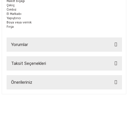
Maket bıçağı
Çekiç
Cımbız
El Matkabı
Yapıştırıcı
Boya veya vernik
Fırça
Yorumlar
Taksit Seçenekleri
Bu ürüne ilk yorumu siz yapın!
Önerileriniz
Yorum Yaz
Bu ürünün fiyat bilgisi, resim, ürün açıklamalarında ve diğer
konularda yetersiz gördüğünüz noktaları öneri formunu
kullanarak tarafımıza iletebilirsiniz.
Görüş ve önerileriniz için teşekkür ederiz.
Ürün resmi kalitesiz, bozuk veya görüntülenemiyor.