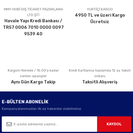
Ürün açıklamasında eksik bilgiler bulunuyor.
MMY HOBİ DIŞ TİCARET PAZARLAMA
YURTİÇİ KARGO
LTD.ŞTİ
4950 TL ve üzeri Kargo
Ürün bilgilerinde hatalar bulunuyor.
Havale Yapı Kredi Bankası /
Ücretsiz
Ürün fiyatı diğer sitelerden daha pahalı.
TR57 0006 7010 0000 0097
Bu ürüne benzer farklı alternatifler olmalı.
9539 40
Kargom Nerede / 15:00’a kadar
Kredi Kartlarına toplamda 12 ay taksit
Gönder
verilen siparişler
imkanı
Aynı Gün Kargo Takip
Taksitli Alışveriş
E-BÜLTEN ABONELİK
Kampanyalarımızdan ilk siz haberdar olabilirsiniz.
KAYDOL