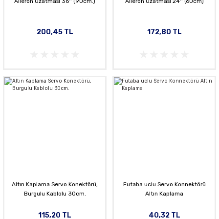
Aileron Uzatması 36'' (90cm.)
Aileron Uzatması 24'' (60cm)
200,45 TL
172,80 TL
Altın Kaplama Servo Konektörü,
Futaba uclu Servo Konnektörü
Burgulu Kablolu 30cm.
Altın Kaplama
115,20 TL
40,32 TL