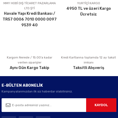
MMY HOBİ DIŞ TİCARET PAZARLAMA
YURTİÇİ KARGO
LTD.ŞTİ
4950 TL ve üzeri Kargo
Havale Yapı Kredi Bankası /
Ücretsiz
TR57 0006 7010 0000 0097
9539 40
Kargom Nerede / 15:00’a kadar
Kredi Kartlarına toplamda 12 ay taksit
verilen siparişler
imkanı
Aynı Gün Kargo Takip
Taksitli Alışveriş
E-BÜLTEN ABONELİK
Kampanyalarımızdan ilk siz haberdar olabilirsiniz.
KAYDOL