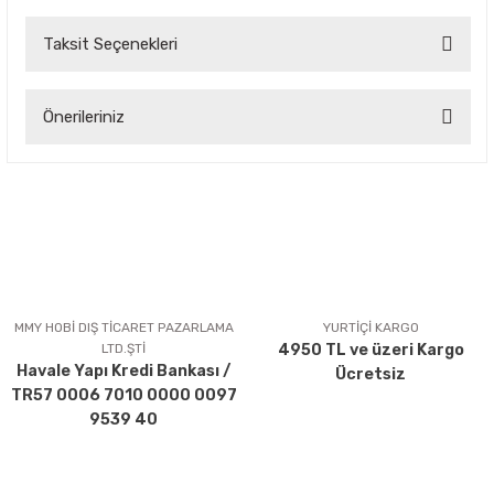
Taksit Seçenekleri
Bu ürüne ilk yorumu siz yapın!
Önerileriniz
Yorum Yaz
Bu ürünün fiyat bilgisi, resim, ürün açıklamalarında ve diğer
konularda yetersiz gördüğünüz noktaları öneri formunu
kullanarak tarafımıza iletebilirsiniz.
Görüş ve önerileriniz için teşekkür ederiz.
Ürün resmi kalitesiz, bozuk veya görüntülenemiyor.
Ürün açıklamasında eksik bilgiler bulunuyor.
MMY HOBİ DIŞ TİCARET PAZARLAMA
YURTİÇİ KARGO
LTD.ŞTİ
4950 TL ve üzeri Kargo
Ürün bilgilerinde hatalar bulunuyor.
Havale Yapı Kredi Bankası /
Ücretsiz
Ürün fiyatı diğer sitelerden daha pahalı.
TR57 0006 7010 0000 0097
Bu ürüne benzer farklı alternatifler olmalı.
9539 40