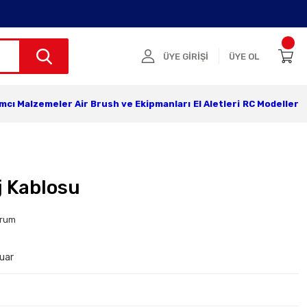
ÜYE GİRİŞİ
ÜYE OL
ımcı Malzemeler
Air Brush ve Ekipmanları
El Aletleri
RC Modeller
j Kablosu
orum
uar