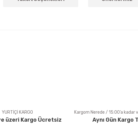
arda yetersiz gördüğünüz noktaları öneri formunu kullanarak tarafımıza ile
Bu ürüne ilk yorumu siz yapın!
Yorum Yaz
YURTİÇİ KARGO
Kargom Nerede / 15:00’a kadar ve
e üzeri Kargo Ücretsiz
Aynı Gün Kargo T