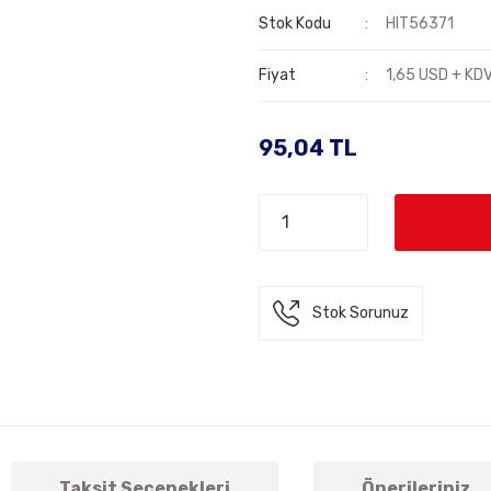
Stok Kodu
HIT56371
Fiyat
1,65 USD + KD
95,04 TL
Stok Sorunuz
Taksit Seçenekleri
Önerileriniz