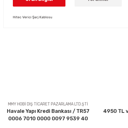
Hitec Verici Şarj Kablosu
Bu ürünün fiyat bilgisi, resim, ürün açıklamalarında ve diğer konul
Görüş ve önerileriniz için teşekkür ederiz.
Ürün resmi kalitesiz, bozuk veya görüntülenemiyor.
Ürün açıklamasında eksik bilgiler bulunuyor.
Ürün bilgilerinde hatalar bulunuyor.
Ürün fiyatı diğer sitelerden daha pahalı.
Bu ürüne benzer farklı alternatifler olmalı.
MMY HOBİ DIŞ TİCARET PAZARLAMA LTD.ŞTİ
Havale Yapı Kredi Bankası / TR57
4950 TL v
0006 7010 0000 0097 9539 40