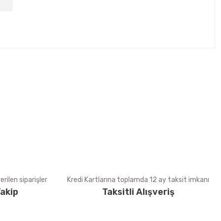
tebilirsiniz.
rilen siparişler
Kredi Kartlarına toplamda 12 ay taksit imkanı
akip
Taksitli Alışveriş