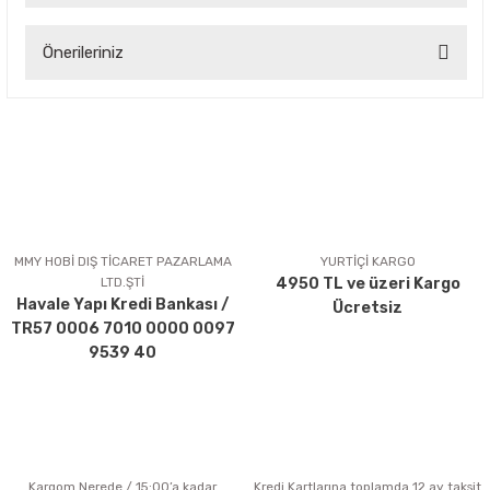
Önerileriniz
Yorum Yaz
Bu ürünün fiyat bilgisi, resim, ürün açıklamalarında ve diğer
konularda yetersiz gördüğünüz noktaları öneri formunu
kullanarak tarafımıza iletebilirsiniz.
Görüş ve önerileriniz için teşekkür ederiz.
Ürün resmi kalitesiz, bozuk veya görüntülenemiyor.
Ürün açıklamasında eksik bilgiler bulunuyor.
MMY HOBİ DIŞ TİCARET PAZARLAMA
YURTİÇİ KARGO
LTD.ŞTİ
4950 TL ve üzeri Kargo
Ürün bilgilerinde hatalar bulunuyor.
Havale Yapı Kredi Bankası /
Ücretsiz
Ürün fiyatı diğer sitelerden daha pahalı.
TR57 0006 7010 0000 0097
Bu ürüne benzer farklı alternatifler olmalı.
9539 40
Kargom Nerede / 15:00’a kadar
Kredi Kartlarına toplamda 12 ay taksit
Gönder