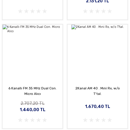
2.131,20 TL
6 Kanallı FM 35 MHz Dual Con.
2Kanal AM 40 . Mıni Rx, w/o
Micro Alıcı
T'tal.
2.707,20 TL
1.670,40 TL
1.440,00 TL