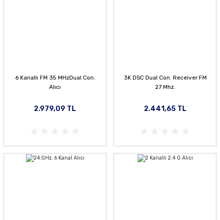
6 Kanallı FM 35 MHzDual Con.
3K DSC Dual Con. Receiver FM
Alıcı
27 Mhz.
2.979,09 TL
2.441,65 TL