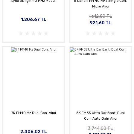
Lynx 3D için 40 MHz Modül
5 Kanallı FM 40 MHz Single Con.
Micro Alıcı
1.612,80 TL
1.206,67 TL
921,60 TL
7K FM40 Mz Dual Con. Alıcı
8K.FM35 Ultra Dar Bant, Dual
Con. Auto Gain Alıcı
3.744,00 TL
2.406,02 TL