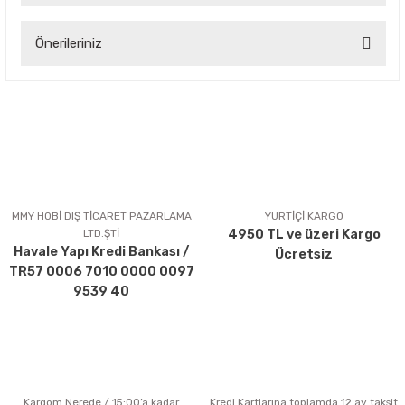
Önerileriniz
Yorum Yaz
Bu ürünün fiyat bilgisi, resim, ürün açıklamalarında ve diğer
konularda yetersiz gördüğünüz noktaları öneri formunu
kullanarak tarafımıza iletebilirsiniz.
Görüş ve önerileriniz için teşekkür ederiz.
Ürün resmi kalitesiz, bozuk veya görüntülenemiyor.
Ürün açıklamasında eksik bilgiler bulunuyor.
MMY HOBİ DIŞ TİCARET PAZARLAMA
YURTİÇİ KARGO
LTD.ŞTİ
4950 TL ve üzeri Kargo
Ürün bilgilerinde hatalar bulunuyor.
Havale Yapı Kredi Bankası /
Ücretsiz
Ürün fiyatı diğer sitelerden daha pahalı.
TR57 0006 7010 0000 0097
Bu ürüne benzer farklı alternatifler olmalı.
9539 40
Kargom Nerede / 15:00’a kadar
Kredi Kartlarına toplamda 12 ay taksit
Gönder