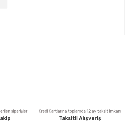
tebilirsiniz.
rilen siparişler
Kredi Kartlarına toplamda 12 ay taksit imkanı
akip
Taksitli Alışveriş