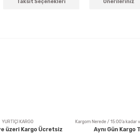
Taksit Seçenekleri
Önerileriniz
arda yetersiz gördüğünüz noktaları öneri formunu kullanarak tarafımıza ile
Bu ürüne ilk yorumu siz yapın!
Yorum Yaz
YURTİÇİ KARGO
Kargom Nerede / 15:00’a kadar ve
e üzeri Kargo Ücretsiz
Aynı Gün Kargo T