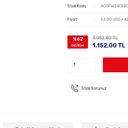
Stok Kodu
ACOPW24GHR
Fiyat
53,00 USD + K
3.052,80 TL
%62
1.152,00 TL
İNDİRİM
Stok Sorunuz