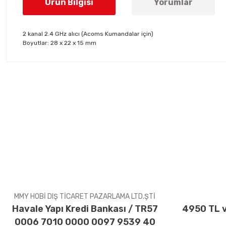
Ürün Bilgisi
Yorumlar
2 kanal 2.4 GHz alıcı (Acoms Kumandalar için)
Boyutlar: 28 x 22 x 15 mm
Bu ürünün fiyat bilgisi, resim, ürün açıklamalarında ve diğer konul
Görüş ve önerileriniz için teşekkür ederiz.
Ürün resmi kalitesiz, bozuk veya görüntülenemiyor.
Ürün açıklamasında eksik bilgiler bulunuyor.
Ürün bilgilerinde hatalar bulunuyor.
Ürün fiyatı diğer sitelerden daha pahalı.
Bu ürüne benzer farklı alternatifler olmalı.
MMY HOBİ DIŞ TİCARET PAZARLAMA LTD.ŞTİ
Havale Yapı Kredi Bankası / TR57
4950 TL v
0006 7010 0000 0097 9539 40