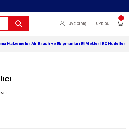
ÜYE GİRİŞİ
ÜYE OL
ımcı Malzemeler
Air Brush ve Ekipmanları
El Aletleri
RC Modeller
lıcı
orum