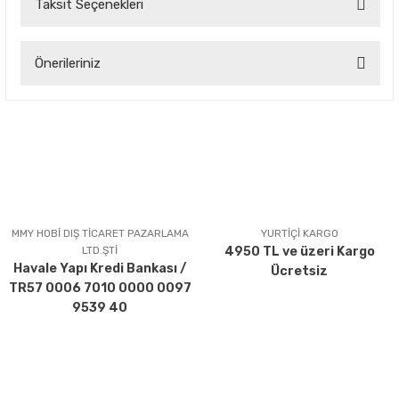
Taksit Seçenekleri
Bu ürüne ilk yorumu siz yapın!
Önerileriniz
Yorum Yaz
Bu ürünün fiyat bilgisi, resim, ürün açıklamalarında ve diğer
konularda yetersiz gördüğünüz noktaları öneri formunu
kullanarak tarafımıza iletebilirsiniz.
Görüş ve önerileriniz için teşekkür ederiz.
Ürün resmi kalitesiz, bozuk veya görüntülenemiyor.
Ürün açıklamasında eksik bilgiler bulunuyor.
MMY HOBİ DIŞ TİCARET PAZARLAMA
YURTİÇİ KARGO
LTD.ŞTİ
4950 TL ve üzeri Kargo
Ürün bilgilerinde hatalar bulunuyor.
Havale Yapı Kredi Bankası /
Ücretsiz
Ürün fiyatı diğer sitelerden daha pahalı.
TR57 0006 7010 0000 0097
Bu ürüne benzer farklı alternatifler olmalı.
9539 40