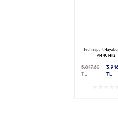
Technisport Hayabu
AM 40 MHz
5.817,60
3.91
TL
TL