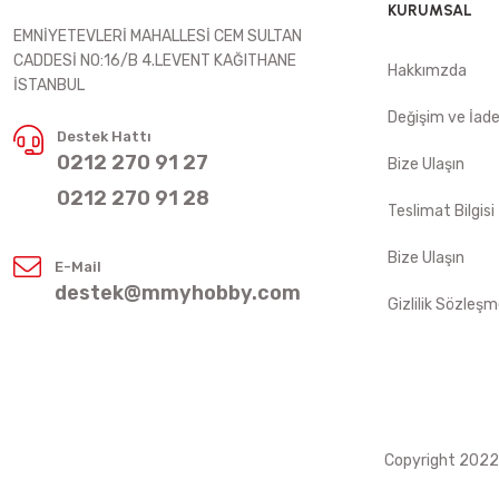
KURUMSAL
EMNİYETEVLERİ MAHALLESİ CEM SULTAN
CADDESİ NO:16/B 4.LEVENT KAĞITHANE
Hakkımzda
İSTANBUL
Değişim ve İad
Destek Hattı
0212 270 91 27
Bize Ulaşın
0212 270 91 28
Teslimat Bilgisi
Bize Ulaşın
E-Mail
destek@mmyhobby.com
Gizlilik Sözleşm
Copyright 2022 ©