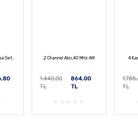
sa Set,
2 Channel Alıcı,40 MHz AM
4 Kan
6,80
1.440,00
864,00
1.785
TL
TL
TL