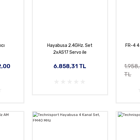
ıcı
Hayabusa 2.4GHz. Set
FR-4 4 
2xAS17 Servo ile
2,00
6.858,31 TL
1.958
TL