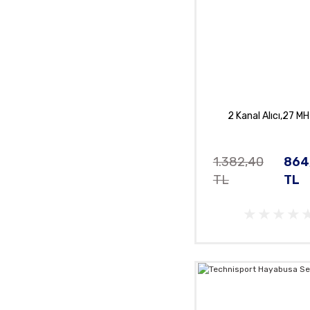
2 Kanal Alıcı,27 M
1.382,40
864
TL
TL