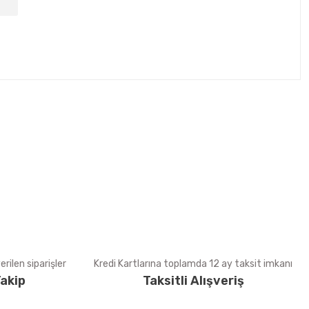
tebilirsiniz.
rilen siparişler
Kredi Kartlarına toplamda 12 ay taksit imkanı
akip
Taksitli Alışveriş