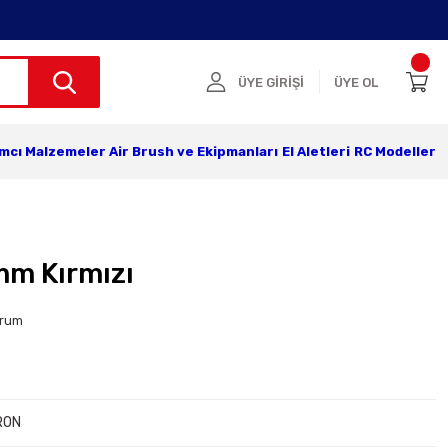
ÜYE GİRİŞİ
ÜYE OL
ımcı Malzemeler
Air Brush ve Ekipmanları
El Aletleri
RC Modeller
mm Kırmızı
orum
RON