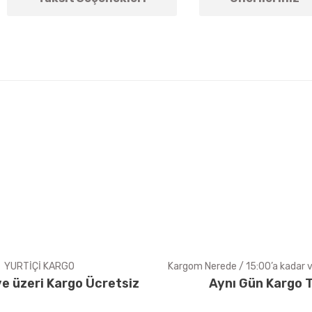
arda yetersiz gördüğünüz noktaları öneri formunu kullanarak tarafımıza ile
Bu ürüne ilk yorumu siz yapın!
Yorum Yaz
YURTİÇİ KARGO
Kargom Nerede / 15:00’a kadar ve
e üzeri Kargo Ücretsiz
Aynı Gün Kargo T