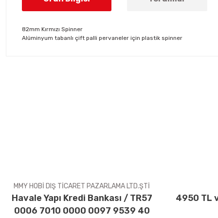
82mm Kırmızı Spinner
Alüminyum tabanlı çift palli pervaneler için plastik spinner
Bu ürünün fiyat bilgisi, resim, ürün açıklamalarında ve diğer konul
Görüş ve önerileriniz için teşekkür ederiz.
Ürün resmi kalitesiz, bozuk veya görüntülenemiyor.
Ürün açıklamasında eksik bilgiler bulunuyor.
Ürün bilgilerinde hatalar bulunuyor.
Ürün fiyatı diğer sitelerden daha pahalı.
Bu ürüne benzer farklı alternatifler olmalı.
MMY HOBİ DIŞ TİCARET PAZARLAMA LTD.ŞTİ
Havale Yapı Kredi Bankası / TR57
4950 TL v
0006 7010 0000 0097 9539 40