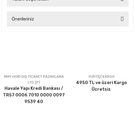
Bu ürüne ilk yorumu siz yapın!
Önerileriniz
Yorum Yaz
Bu ürünün fiyat bilgisi, resim, ürün açıklamalarında ve diğer
konularda yetersiz gördüğünüz noktaları öneri formunu
kullanarak tarafımıza iletebilirsiniz.
Görüş ve önerileriniz için teşekkür ederiz.
Ürün resmi kalitesiz, bozuk veya görüntülenemiyor.
Ürün açıklamasında eksik bilgiler bulunuyor.
MMY HOBİ DIŞ TİCARET PAZARLAMA
YURTİÇİ KARGO
LTD.ŞTİ
4950 TL ve üzeri Kargo
Ürün bilgilerinde hatalar bulunuyor.
Havale Yapı Kredi Bankası /
Ücretsiz
Ürün fiyatı diğer sitelerden daha pahalı.
TR57 0006 7010 0000 0097
Bu ürüne benzer farklı alternatifler olmalı.
9539 40