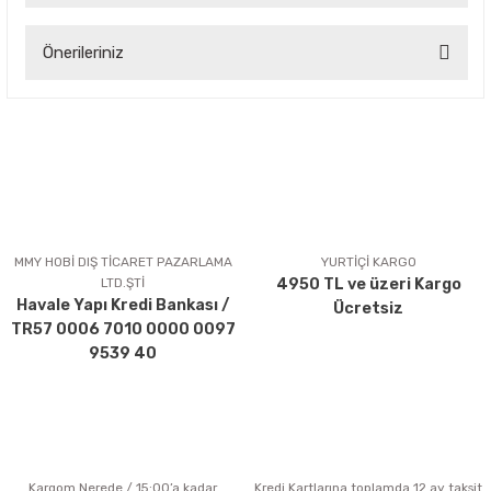
Önerileriniz
Yorum Yaz
Bu ürünün fiyat bilgisi, resim, ürün açıklamalarında ve diğer
konularda yetersiz gördüğünüz noktaları öneri formunu
kullanarak tarafımıza iletebilirsiniz.
Görüş ve önerileriniz için teşekkür ederiz.
Ürün resmi kalitesiz, bozuk veya görüntülenemiyor.
Ürün açıklamasında eksik bilgiler bulunuyor.
MMY HOBİ DIŞ TİCARET PAZARLAMA
YURTİÇİ KARGO
LTD.ŞTİ
4950 TL ve üzeri Kargo
Ürün bilgilerinde hatalar bulunuyor.
Havale Yapı Kredi Bankası /
Ücretsiz
Ürün fiyatı diğer sitelerden daha pahalı.
TR57 0006 7010 0000 0097
Bu ürüne benzer farklı alternatifler olmalı.
9539 40
Kargom Nerede / 15:00’a kadar
Kredi Kartlarına toplamda 12 ay taksit
Gönder