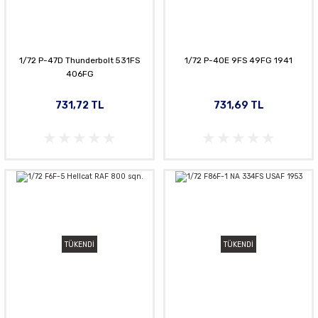
1/72 P-47D Thunderbolt 531FS
1/72 P-40E 9FS 49FG 1941
406FG
731,72 TL
731,69 TL
TÜKENDİ
TÜKENDİ