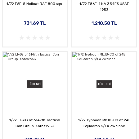
1/72 F6F-5 Hellcat RAF 800 sqn.
1/72 F86F-1 NA 334FS USAF
1953
731,69 TL
1.210,58 TL
TÜKENDİ
TÜKENDİ
1/72 LT-6G of 6147th Tactical
1/72 Typhoon Mk.lB-CO of 245
Con Group. Korea1953
Squadron S/LA Zweinbe