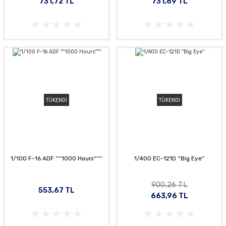
731,72 TL
731,69 TL
TÜKENDİ
TÜKENDİ
1/100 F-16 ADF ''''1000 Hours''''''
1/400 EC-121D ''Big Eye''
900,26 TL
553,67 TL
663,96 TL