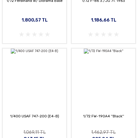
1/72 Ferdinand w/ Diorama Base
1/72 F-86 3./JG 71. 1963
1.800,57 TL
1.186,66 TL
1/400 USAF 747-200 (E4-B)
1/72 FW-190A4 ''Black''
1.069,11 TL
1.462,97 TL