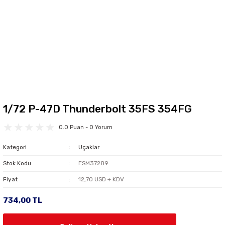
1/72 P-47D Thunderbolt 35FS 354FG
0.0 Puan - 0 Yorum
Kategori
Uçaklar
Stok Kodu
ESM37289
Fiyat
12,70 USD + KDV
734,00 TL