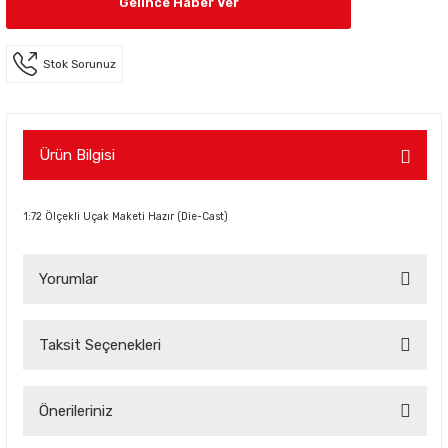
Gelince Haber Ver
Stok Sorunuz
Ürün Bilgisi
1:72 Ölçekli Uçak Maketi Hazır (Die-Cast)
Yorumlar
Taksit Seçenekleri
Bu ürüne ilk yorumu siz yapın!
Önerileriniz
Yorum Yaz