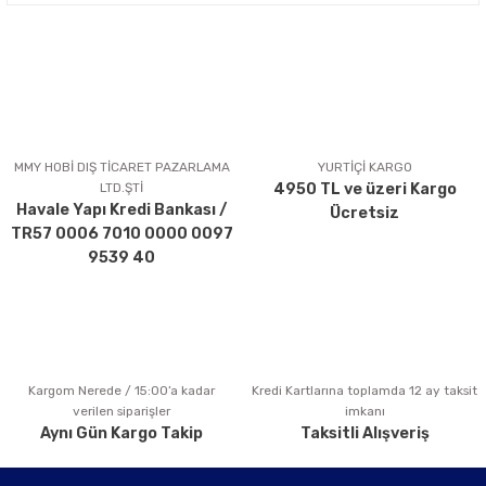
Bu ürünün fiyat bilgisi, resim, ürün açıklamalarında ve diğer
konularda yetersiz gördüğünüz noktaları öneri formunu
kullanarak tarafımıza iletebilirsiniz.
Görüş ve önerileriniz için teşekkür ederiz.
Ürün resmi kalitesiz, bozuk veya görüntülenemiyor.
Ürün açıklamasında eksik bilgiler bulunuyor.
MMY HOBİ DIŞ TİCARET PAZARLAMA
YURTİÇİ KARGO
LTD.ŞTİ
4950 TL ve üzeri Kargo
Ürün bilgilerinde hatalar bulunuyor.
Havale Yapı Kredi Bankası /
Ücretsiz
Ürün fiyatı diğer sitelerden daha pahalı.
TR57 0006 7010 0000 0097
Bu ürüne benzer farklı alternatifler olmalı.
9539 40
Kargom Nerede / 15:00’a kadar
Kredi Kartlarına toplamda 12 ay taksit
Gönder
verilen siparişler
imkanı
Aynı Gün Kargo Takip
Taksitli Alışveriş