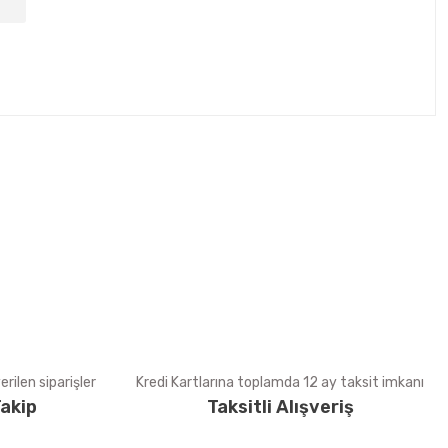
tebilirsiniz.
rilen siparişler
Kredi Kartlarına toplamda 12 ay taksit imkanı
akip
Taksitli Alışveriş