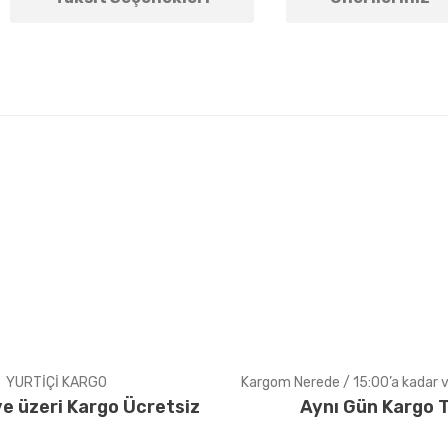
arda yetersiz gördüğünüz noktaları öneri formunu kullanarak tarafımıza ile
Bu ürüne ilk yorumu siz yapın!
Yorum Yaz
YURTİÇİ KARGO
Kargom Nerede / 15:00’a kadar ve
e üzeri Kargo Ücretsiz
Aynı Gün Kargo T