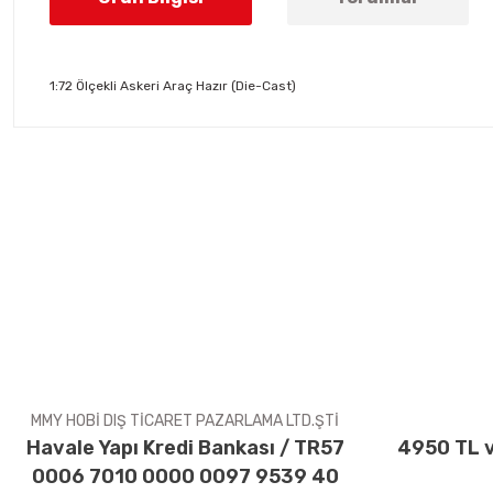
1:72 Ölçekli Askeri Araç Hazır (Die-Cast)
Bu ürünün fiyat bilgisi, resim, ürün açıklamalarında ve diğer konul
Görüş ve önerileriniz için teşekkür ederiz.
Ürün resmi kalitesiz, bozuk veya görüntülenemiyor.
Ürün açıklamasında eksik bilgiler bulunuyor.
Ürün bilgilerinde hatalar bulunuyor.
Ürün fiyatı diğer sitelerden daha pahalı.
Bu ürüne benzer farklı alternatifler olmalı.
MMY HOBİ DIŞ TİCARET PAZARLAMA LTD.ŞTİ
Havale Yapı Kredi Bankası / TR57
4950 TL v
0006 7010 0000 0097 9539 40