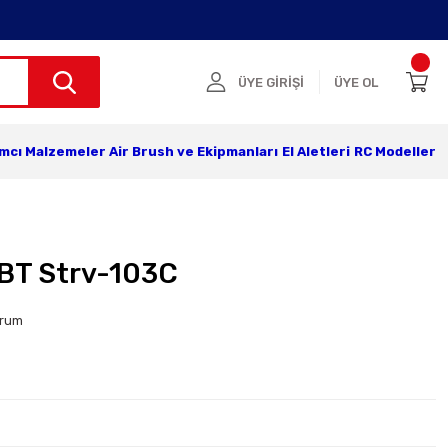
ÜYE GİRİŞİ
ÜYE OL
ımcı Malzemeler
Air Brush ve Ekipmanları
El Aletleri
RC Modeller
BT Strv-103C
orum