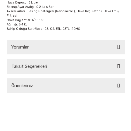
Hava Deposu: 3 Litre
Basınç Ayar Aralığı: 0.2 ila 6 Bar
Aksesuarları : Basınç Göstergesi (Manometre ), Hava Regülatörü, Hava Emiş
Filtresi
Hava Bağlantısı: 1/8” BSP
Ağırlığı: 5.4 Kg.
Sahip Olduğu Sertifikalar:CE, GS, ETL, CETL, ROHS
Yorumlar
Taksit Seçenekleri
Bu ürüne ilk yorumu siz yapın!
Önerileriniz
Yorum Yaz
Bu ürünün fiyat bilgisi, resim, ürün açıklamalarında ve diğer
konularda yetersiz gördüğünüz noktaları öneri formunu
kullanarak tarafımıza iletebilirsiniz.
Görüş ve önerileriniz için teşekkür ederiz.