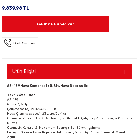
9.839,98 TL
Gelince Haber Ver
Stok Sorunuz
Ürün Bilgisi
AS-189 Hava Kompresörü, 3 lt. Hava Deposu ile
Teknik özellikler
AS-189
Gücü :1/5 Hp
Çalışma Voltaj: 220/240V 50 Hz.
Hava Çıkış Kapasitesi: 23 Litre/Dakika
Otomatik Kontrol 1: 2.8 Bar basınçta Otomatik Çalışma / 4 Bar Basıçta Otomatik
Durma
Otomatik Kontrol 2: Maksimum Basınç 6 Bar Sürekli çalışma
Emniyet Süpabı Hava Deposundaki Basınç 6 Barı Aştığında Otomatik Olarak
Açılır