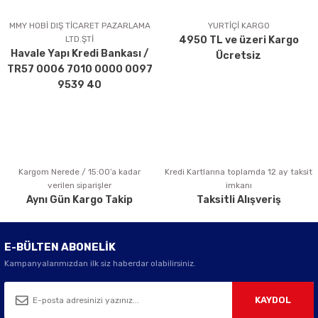
Ürün resmi kalitesiz, bozuk veya görüntülenemiyor.
Ürün açıklamasında eksik bilgiler bulunuyor.
MMY HOBİ DIŞ TİCARET PAZARLAMA
YURTİÇİ KARGO
LTD.ŞTİ
4950 TL ve üzeri Kargo
Ürün bilgilerinde hatalar bulunuyor.
Havale Yapı Kredi Bankası /
Ücretsiz
Ürün fiyatı diğer sitelerden daha pahalı.
TR57 0006 7010 0000 0097
Bu ürüne benzer farklı alternatifler olmalı.
9539 40
Kargom Nerede / 15:00’a kadar
Kredi Kartlarına toplamda 12 ay taksit
Gönder
verilen siparişler
imkanı
Aynı Gün Kargo Takip
Taksitli Alışveriş
E-BÜLTEN ABONELİK
Kampanyalarımızdan ilk siz haberdar olabilirsiniz.
KAYDOL