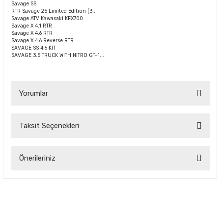
Savage SS
RTR Savage 25 Limited Edition (3...
Savage ATV Kawasaki KFX700
Savage X 4.1 RTR
Savage X 4.6 RTR
Savage X 4.6 Reverse RTR
SAVAGE SS 4.6 KIT
SAVAGE 3.5 TRUCK WITH NITRO GT-1...
Yorumlar
Taksit Seçenekleri
Bu ürüne ilk yorumu siz yapın!
Önerileriniz
Yorum Yaz
Bu ürünün fiyat bilgisi, resim, ürün açıklamalarında ve diğer
konularda yetersiz gördüğünüz noktaları öneri formunu
kullanarak tarafımıza iletebilirsiniz.
Görüş ve önerileriniz için teşekkür ederiz.