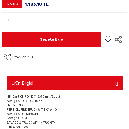
1.183,10 TL
İNDİRİM
Sepete Ekle
Stok Sorunuz
Ürün Bilgisi
HPI Jant CHROME (115x70mm /2pcs)
Savage X 4.6 RTR 2.4GHz
Hellfire RTR
RTR HELLFIRE TRUCK WITH K4.6 HO
Savage XL OctaneOPT
Savage XL 5.9OPT
SAVAGE 21TRUCK WITH NITRO GT-1
RTR Savage 25