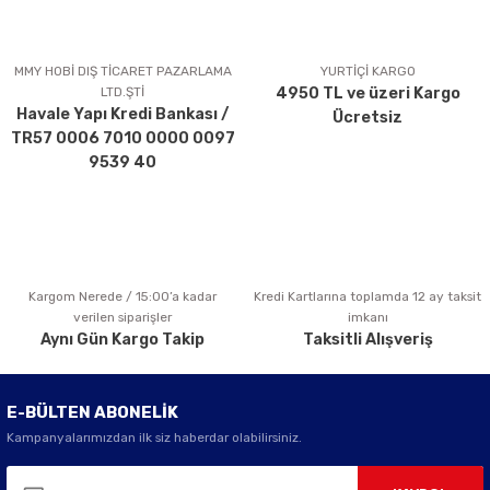
Ürün resmi kalitesiz, bozuk veya görüntülenemiyor.
Ürün açıklamasında eksik bilgiler bulunuyor.
MMY HOBİ DIŞ TİCARET PAZARLAMA
YURTİÇİ KARGO
LTD.ŞTİ
4950 TL ve üzeri Kargo
Ürün bilgilerinde hatalar bulunuyor.
Havale Yapı Kredi Bankası /
Ücretsiz
Ürün fiyatı diğer sitelerden daha pahalı.
TR57 0006 7010 0000 0097
Bu ürüne benzer farklı alternatifler olmalı.
9539 40
Kargom Nerede / 15:00’a kadar
Kredi Kartlarına toplamda 12 ay taksit
Gönder
verilen siparişler
imkanı
Aynı Gün Kargo Takip
Taksitli Alışveriş
E-BÜLTEN ABONELİK
Kampanyalarımızdan ilk siz haberdar olabilirsiniz.