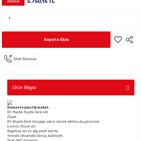
5.750,15 TL
İNDİRİM
Sepete Ekle
Stok Sorunuz
Ürün Bilgisi
Demonte plastik maket.
RC Plastik Puzzle Tank kiti
Ölçek :
RC Missile Tank Gerçeğe yakın simüle edilmiş dış görünüm
6 yönlü lityum pil.
Bağımsız sol ve sağ palet tahriki.
Yerinde (eksende) dönüş kabiliyeti.
Taret 360° dönebilir.