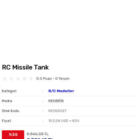
RC Missile Tank
0.0 Puan - 0 Yorum
Kategori
R/C Modeller
Marka
REOBRİX
Stok Kodu
REO55027
Fiyat
153,58 USD + KDV
8.846,38 TL
%35