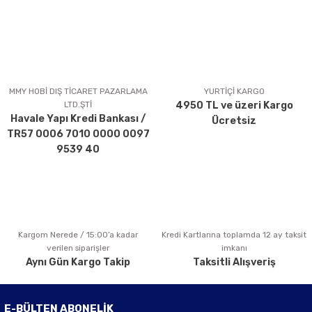
konularda yetersiz gördüğünüz noktaları öneri formunu
kullanarak tarafımıza iletebilirsiniz.
Görüş ve önerileriniz için teşekkür ederiz.
Ürün resmi kalitesiz, bozuk veya görüntülenemiyor.
Ürün açıklamasında eksik bilgiler bulunuyor.
MMY HOBİ DIŞ TİCARET PAZARLAMA
YURTİÇİ KARGO
LTD.ŞTİ
4950 TL ve üzeri Kargo
Ürün bilgilerinde hatalar bulunuyor.
Havale Yapı Kredi Bankası /
Ücretsiz
Ürün fiyatı diğer sitelerden daha pahalı.
TR57 0006 7010 0000 0097
Bu ürüne benzer farklı alternatifler olmalı.
9539 40
Kargom Nerede / 15:00’a kadar
Kredi Kartlarına toplamda 12 ay taksit
Gönder
verilen siparişler
imkanı
Aynı Gün Kargo Takip
Taksitli Alışveriş
E-BÜLTEN ABONELİK