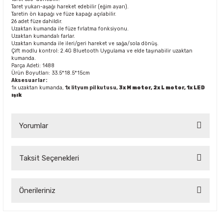
Taret yukarı-aşağı hareket edebilir (eğim ayarı).
Taretin ön kapağı ve füze kapağı açılabilir.
26 adet füze dahildir.
Uzaktan kumanda ile füze fırlatma fonksiyonu.
Uzaktan kumandalı farlar.
Uzaktan kumanda ile ileri/geri hareket ve sağa/sola dönüş.
Çift modlu kontrol: 2.4G Bluetooth Uygulama ve elde taşınabilir uzaktan
kumanda.
Parça Adeti: 1488
Ürün Boyutları: 33.5*18.5*15cm
Aksesuarlar:
1x uzaktan kumanda,
1x lityum pil kutusu,
3x M motor,
2x L motor,
1x LED
ışık
Yorumlar
Taksit Seçenekleri
Bu ürüne ilk yorumu siz yapın!
Önerileriniz
Yorum Yaz
Bu ürünün fiyat bilgisi, resim, ürün açıklamalarında ve diğer