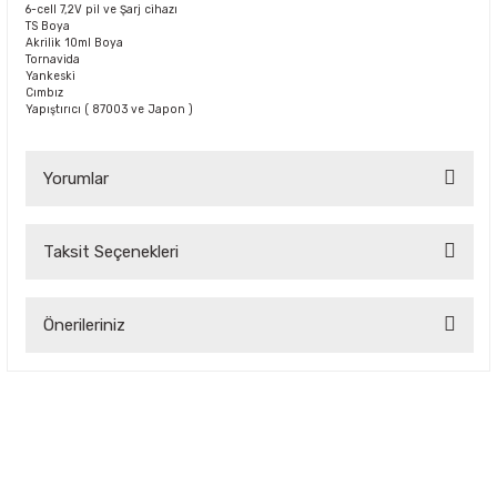
6-cell 7,2V pil ve Şarj cihazı
TS Boya
Akrilik 10ml Boya
Tornavida
Yankeski
Cımbız
Yapıştırıcı ( 87003 ve Japon )
Yorumlar
Taksit Seçenekleri
Bu ürüne ilk yorumu siz yapın!
Önerileriniz
Yorum Yaz
Bu ürünün fiyat bilgisi, resim, ürün açıklamalarında ve diğer
konularda yetersiz gördüğünüz noktaları öneri formunu
kullanarak tarafımıza iletebilirsiniz.
Görüş ve önerileriniz için teşekkür ederiz.