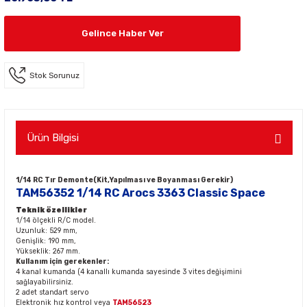
Gelince Haber Ver
Stok Sorunuz
Ürün Bilgisi
1/14 RC Tır Demonte(Kit,Yapılması ve Boyanması Gerekir)
TAM56352 1/14 RC Arocs 3363 Classic Space
Teknik özellikler
1/14 ölçekli R/C model.
Uzunluk: 529 mm,
Genişlik: 190 mm,
Yükseklik: 267 mm.
Kullanım için gerekenler:
4 kanal kumanda (4 kanallı kumanda sayesinde 3 vites değişimini
sağlayabilirsiniz.
2 adet standart servo
Elektronik hız kontrol veya
TAM56523