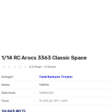
1/14 RC Arocs 3363 Classic Space
0.0 Puan - 0 Yorum
Kategori
Tank Kamyon Treyler
Marka
TAMIYA
Stok Kodu
TAM56352
Fiyat
72.413,25 JPY + KDV
26.963,80 TL