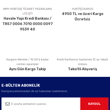
Ürün resmi kalitesiz, bozuk veya görüntülenemiyor.
Ürün açıklamasında eksik bilgiler bulunuyor.
MMY HOBİ DIŞ TİCARET PAZARLAMA
YURTİÇİ KARGO
LTD.ŞTİ
4950 TL ve üzeri Kargo
Ürün bilgilerinde hatalar bulunuyor.
Havale Yapı Kredi Bankası /
Ücretsiz
Ürün fiyatı diğer sitelerden daha pahalı.
TR57 0006 7010 0000 0097
Bu ürüne benzer farklı alternatifler olmalı.
9539 40
Kargom Nerede / 15:00’a kadar
Kredi Kartlarına toplamda 12 ay taksit
Gönder
verilen siparişler
imkanı
Aynı Gün Kargo Takip
Taksitli Alışveriş
E-BÜLTEN ABONELİK
Kampanyalarımızdan ilk siz haberdar olabilirsiniz.
KAYDOL