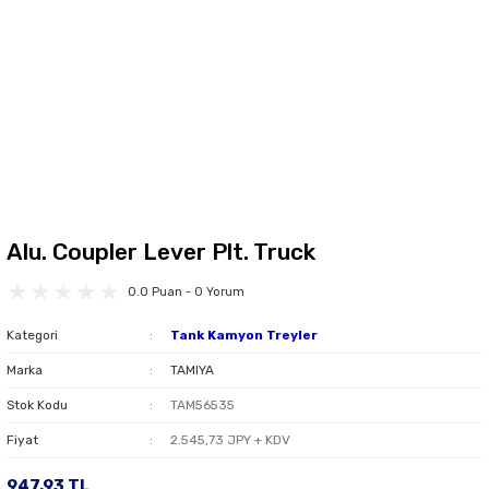
Alu. Coupler Lever Plt. Truck
0.0 Puan - 0 Yorum
Kategori
Tank Kamyon Treyler
Marka
TAMIYA
Stok Kodu
TAM56535
Fiyat
2.545,73 JPY + KDV
947,93 TL