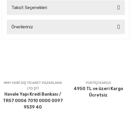
Taksit Seçenekleri
Bu ürüne ilk yorumu siz yapın!
Önerileriniz
Yorum Yaz
Bu ürünün fiyat bilgisi, resim, ürün açıklamalarında ve diğer
konularda yetersiz gördüğünüz noktaları öneri formunu
kullanarak tarafımıza iletebilirsiniz.
Görüş ve önerileriniz için teşekkür ederiz.
Ürün resmi kalitesiz, bozuk veya görüntülenemiyor.
Ürün açıklamasında eksik bilgiler bulunuyor.
MMY HOBİ DIŞ TİCARET PAZARLAMA
YURTİÇİ KARGO
LTD.ŞTİ
4950 TL ve üzeri Kargo
Ürün bilgilerinde hatalar bulunuyor.
Havale Yapı Kredi Bankası /
Ücretsiz
Ürün fiyatı diğer sitelerden daha pahalı.
TR57 0006 7010 0000 0097
Bu ürüne benzer farklı alternatifler olmalı.
9539 40