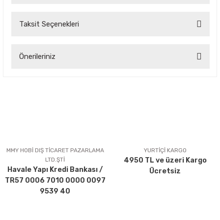
Taksit Seçenekleri
Bu ürüne ilk yorumu siz yapın!
Önerileriniz
Yorum Yaz
Bu ürünün fiyat bilgisi, resim, ürün açıklamalarında ve diğer
konularda yetersiz gördüğünüz noktaları öneri formunu
kullanarak tarafımıza iletebilirsiniz.
Görüş ve önerileriniz için teşekkür ederiz.
Ürün resmi kalitesiz, bozuk veya görüntülenemiyor.
Ürün açıklamasında eksik bilgiler bulunuyor.
MMY HOBİ DIŞ TİCARET PAZARLAMA
YURTİÇİ KARGO
LTD.ŞTİ
4950 TL ve üzeri Kargo
Ürün bilgilerinde hatalar bulunuyor.
Havale Yapı Kredi Bankası /
Ücretsiz
Ürün fiyatı diğer sitelerden daha pahalı.
TR57 0006 7010 0000 0097
Bu ürüne benzer farklı alternatifler olmalı.
9539 40