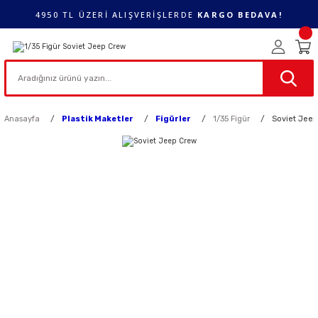
4950 TL ÜZERİ ALIŞVERİŞLERDE
KARGO BEDAVA!
Anasayfa
Plastik Maketler
Figürler
1/35 Figür
Soviet Jee