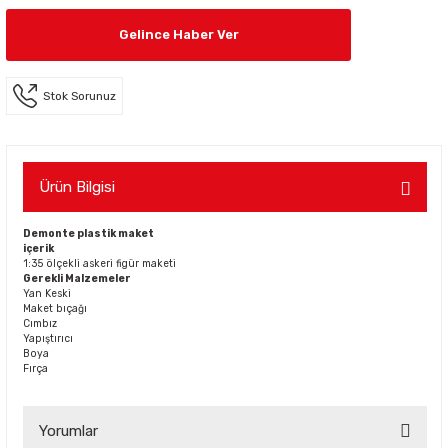
Gelince Haber Ver
Stok Sorunuz
Ürün Bilgisi
Demonte plastik maket
içerik
1:35 ölçekli askeri figür maketi
Gerekli Malzemeler
Yan Keski
Maket bıçağı
Cımbız
Yapıştırıcı
Boya
Fırça
Yorumlar