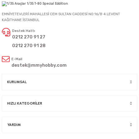
EMNİYETEVLERİ MAHALLESİ CEM SULTAN CADDESİ NO:16/B 4.LEVENT
KAĞITHANE İSTANBUL
Destek Hattı
0212 270 91 27
0212 270 91 28
E-Mail
destek@mmyhobby.com
KURUMSAL
HIZLI KATEGORİLER
YARDIM