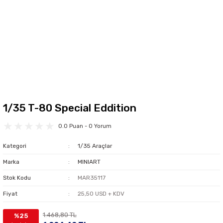
1/35 T-80 Special Eddition
0.0 Puan - 0 Yorum
Kategori
1/35 Araçlar
Marka
MINIART
Stok Kodu
MAR35117
Fiyat
25,50 USD + KDV
1.468,80 TL
%25