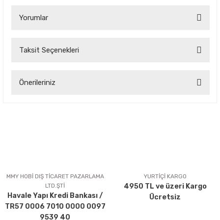
Yorumlar
Taksit Seçenekleri
Bu ürüne ilk yorumu siz yapın!
Önerileriniz
Yorum Yaz
Bu ürünün fiyat bilgisi, resim, ürün açıklamalarında ve diğer
konularda yetersiz gördüğünüz noktaları öneri formunu
kullanarak tarafımıza iletebilirsiniz.
Görüş ve önerileriniz için teşekkür ederiz.
Ürün resmi kalitesiz, bozuk veya görüntülenemiyor.
Ürün açıklamasında eksik bilgiler bulunuyor.
MMY HOBİ DIŞ TİCARET PAZARLAMA
YURTİÇİ KARGO
LTD.ŞTİ
4950 TL ve üzeri Kargo
Ürün bilgilerinde hatalar bulunuyor.
Havale Yapı Kredi Bankası /
Ücretsiz
Ürün fiyatı diğer sitelerden daha pahalı.
TR57 0006 7010 0000 0097
Bu ürüne benzer farklı alternatifler olmalı.
9539 40