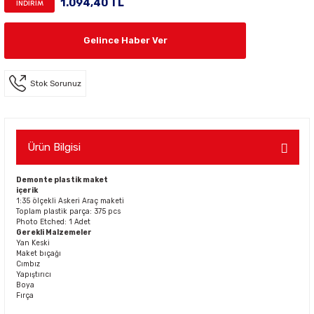
1.094,40 TL
İNDİRİM
Gelince Haber Ver
Stok Sorunuz
Ürün Bilgisi
Demonte plastik maket
içerik
1:35 ölçekli Askeri Araç maketi
Toplam plastik parça: 375 pcs
Photo Etched: 1 Adet
Gerekli Malzemeler
Yan Keski
Maket bıçağı
Cımbız
Yapıştırıcı
Boya
Fırça