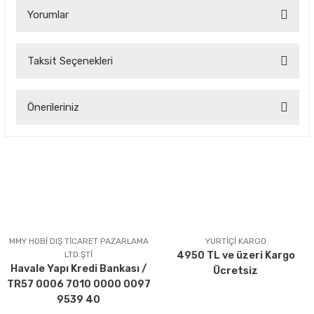
Yorumlar
Taksit Seçenekleri
Bu ürüne ilk yorumu siz yapın!
Önerileriniz
Yorum Yaz
Bu ürünün fiyat bilgisi, resim, ürün açıklamalarında ve diğer
konularda yetersiz gördüğünüz noktaları öneri formunu
kullanarak tarafımıza iletebilirsiniz.
Görüş ve önerileriniz için teşekkür ederiz.
Ürün resmi kalitesiz, bozuk veya görüntülenemiyor.
Ürün açıklamasında eksik bilgiler bulunuyor.
MMY HOBİ DIŞ TİCARET PAZARLAMA
YURTİÇİ KARGO
LTD.ŞTİ
4950 TL ve üzeri Kargo
Ürün bilgilerinde hatalar bulunuyor.
Havale Yapı Kredi Bankası /
Ücretsiz
Ürün fiyatı diğer sitelerden daha pahalı.
TR57 0006 7010 0000 0097
Bu ürüne benzer farklı alternatifler olmalı.
9539 40