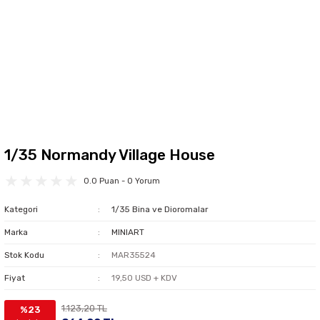
1/35 Normandy Village House
0.0 Puan - 0 Yorum
Kategori
1/35 Bina ve Dioromalar
Marka
MINIART
Stok Kodu
MAR35524
Fiyat
19,50 USD + KDV
1.123,20 TL
%23