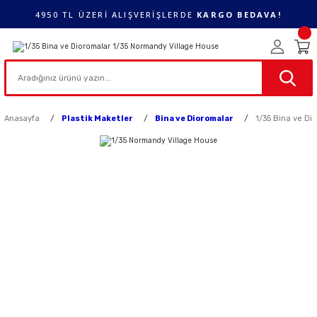
4950 TL ÜZERİ ALIŞVERİŞLERDE
KARGO BEDAVA!
Anasayfa
Plastik Maketler
Bina ve Dioromalar
1/35 Bina ve Di