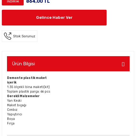
864,00 TL
İNDİRİM
Gelince Haber Ver
Stok Sorunuz
Ürün Bilgisi
Demonte plastik maket
içerik
1:35 ölçekli bina maketi(kit)
Toplam plastik parça: 66 pcs
Gerekli Malzemeler
Yan Keski
Maket bıçağı
Cımbız
Yapıştırıcı
Boya
Fırça