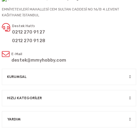
EMNİYETEVLERİ MAHALLESİ CEM SULTAN CADDESİ NO:16/B 4.LEVENT
KAĞITHANE İSTANBUL
Destek Hattı
0212 270 91 27
0212 270 91 28
E-Mail
destek@mmyhobby.com
KURUMSAL
HIZLI KATEGORİLER
YARDIM