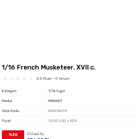
1/16 French Musketeer. XVII c.
0.0 Puan - 0 Yorum
Kategori
1/16 Figür
Marka
MINIART
Stok Kodu
MAR16009
Fiyat
13,50 USD + KDV
777,60 TL
%26