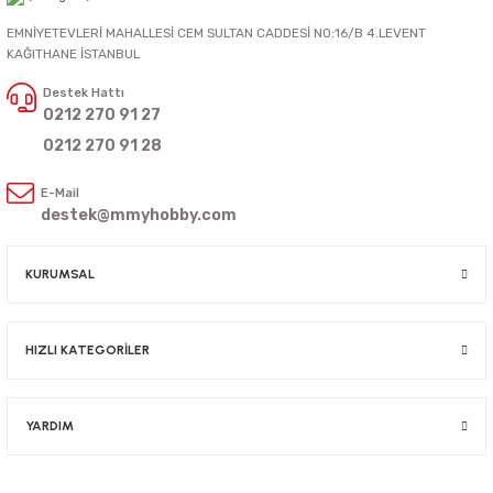
EMNİYETEVLERİ MAHALLESİ CEM SULTAN CADDESİ NO:16/B 4.LEVENT
KAĞITHANE İSTANBUL
Destek Hattı
0212 270 91 27
0212 270 91 28
E-Mail
destek@mmyhobby.com
KURUMSAL
HIZLI KATEGORİLER
YARDIM