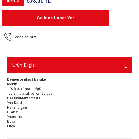
576,00 TL
İNDİRİM
Gelince Haber Ver
Stok Sorunuz
Ürün Bilgisi
Demonte plastik maket
içerik
1:16 ölçekli askeri figür
Toplam plastik parça: 55 pcs
Gerekli Malzemeler
Yan Keski
Maket bıçağı
Cımbız
Yapıştırıcı
Boya
Fırça