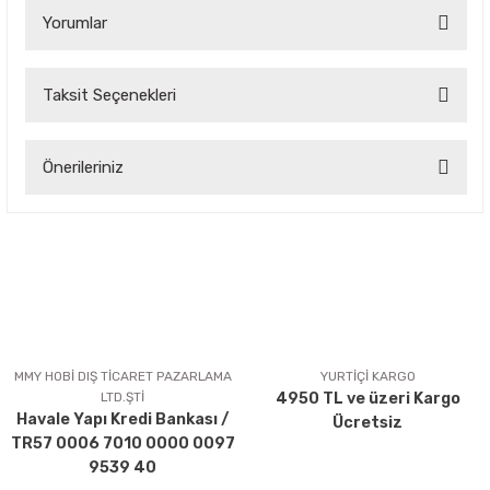
Yorumlar
Taksit Seçenekleri
Bu ürüne ilk yorumu siz yapın!
Önerileriniz
Yorum Yaz
Bu ürünün fiyat bilgisi, resim, ürün açıklamalarında ve diğer
konularda yetersiz gördüğünüz noktaları öneri formunu
kullanarak tarafımıza iletebilirsiniz.
Görüş ve önerileriniz için teşekkür ederiz.
Ürün resmi kalitesiz, bozuk veya görüntülenemiyor.
Ürün açıklamasında eksik bilgiler bulunuyor.
MMY HOBİ DIŞ TİCARET PAZARLAMA
YURTİÇİ KARGO
LTD.ŞTİ
4950 TL ve üzeri Kargo
Ürün bilgilerinde hatalar bulunuyor.
Havale Yapı Kredi Bankası /
Ücretsiz
Ürün fiyatı diğer sitelerden daha pahalı.
TR57 0006 7010 0000 0097
Bu ürüne benzer farklı alternatifler olmalı.
9539 40