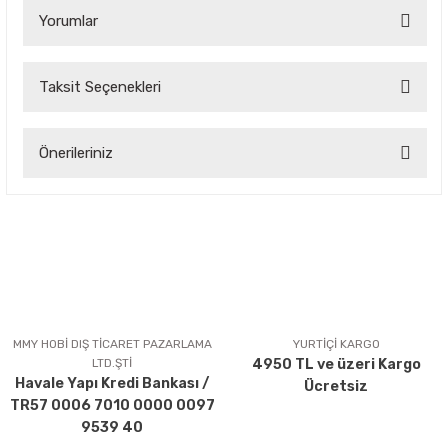
Yorumlar
Taksit Seçenekleri
Bu ürüne ilk yorumu siz yapın!
Önerileriniz
Yorum Yaz
Bu ürünün fiyat bilgisi, resim, ürün açıklamalarında ve diğer
konularda yetersiz gördüğünüz noktaları öneri formunu
kullanarak tarafımıza iletebilirsiniz.
Görüş ve önerileriniz için teşekkür ederiz.
Ürün resmi kalitesiz, bozuk veya görüntülenemiyor.
Ürün açıklamasında eksik bilgiler bulunuyor.
MMY HOBİ DIŞ TİCARET PAZARLAMA
YURTİÇİ KARGO
LTD.ŞTİ
4950 TL ve üzeri Kargo
Ürün bilgilerinde hatalar bulunuyor.
Havale Yapı Kredi Bankası /
Ücretsiz
Ürün fiyatı diğer sitelerden daha pahalı.
TR57 0006 7010 0000 0097
Bu ürüne benzer farklı alternatifler olmalı.
9539 40