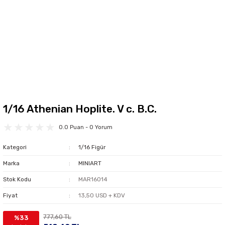
1/16 Athenian Hoplite. V c. B.C.
0.0 Puan - 0 Yorum
Kategori
1/16 Figür
Marka
MINIART
Stok Kodu
MAR16014
Fiyat
13,50 USD + KDV
777,60 TL
%33