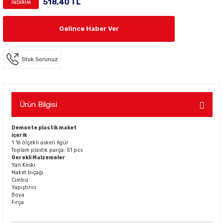
518,40 TL
İNDİRİM
Gelince Haber Ver
Stok Sorunuz
Ürün Bilgisi
Demonte plastik maket
içerik
1:16 ölçekli askeri figür
Toplam plastik parça: 51 pcs
Gerekli Malzemeler
Yan Keski
Maket bıçağı
Cımbız
Yapıştırıcı
Boya
Fırça