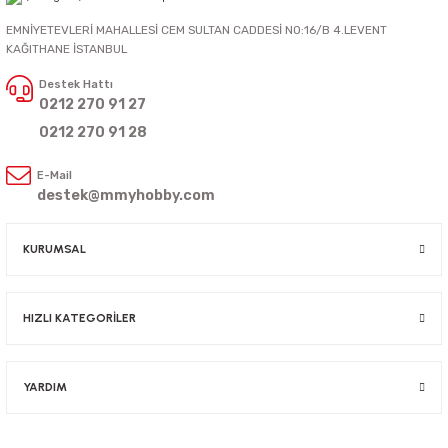
EMNİYETEVLERİ MAHALLESİ CEM SULTAN CADDESİ NO:16/B 4.LEVENT
KAĞITHANE İSTANBUL
Destek Hattı
0212 270 91 27
0212 270 91 28
E-Mail
destek@mmyhobby.com
KURUMSAL
HIZLI KATEGORİLER
YARDIM