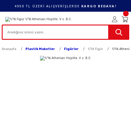
4950 TL ÜZERİ ALIŞVERİŞLERDE
KARGO BEDAVA!
Anasayfa
Plastik Maketler
Figürler
1/16 Figür
1/16 Athenia