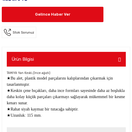
Gelince Haber Ver
Stok Sorunuz
Ürün Bilgisi
TAMIYA Yan Keski,(İnce ağızlı)
★Bu alet, plastik model parçalarını kalıplarından çıkarmak için
tasarlanmıştır.
★Keskin çene bıçakları, daha ince formları sayesinde daha az boşlukla
daha kolay küçük parçaları çıkarmayı sağlayarak mükemmel bir kesme
kenarı sunar.
★Rahat siyah kaymaz bir tutacağa sahiptir.
★Uzunluk: 115 mm.