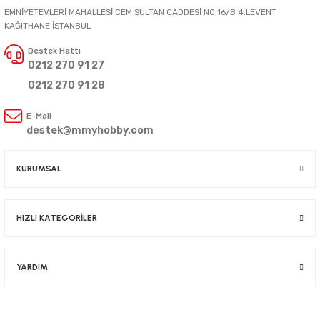
EMNİYETEVLERİ MAHALLESİ CEM SULTAN CADDESİ NO:16/B 4.LEVENT
KAĞITHANE İSTANBUL
Destek Hattı
0212 270 91 27
0212 270 91 28
E-Mail
destek@mmyhobby.com
KURUMSAL
HIZLI KATEGORİLER
YARDIM