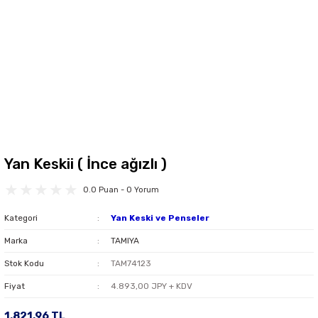
Yan Keskii ( İnce ağızlı )
0.0 Puan - 0 Yorum
Kategori
Yan Keski ve Penseler
Marka
TAMIYA
Stok Kodu
TAM74123
Fiyat
4.893,00 JPY + KDV
1.821,96 TL