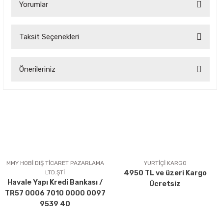
Yorumlar
Taksit Seçenekleri
Bu ürüne ilk yorumu siz yapın!
Önerileriniz
Yorum Yaz
Bu ürünün fiyat bilgisi, resim, ürün açıklamalarında ve diğer
konularda yetersiz gördüğünüz noktaları öneri formunu
kullanarak tarafımıza iletebilirsiniz.
Görüş ve önerileriniz için teşekkür ederiz.
Ürün resmi kalitesiz, bozuk veya görüntülenemiyor.
Ürün açıklamasında eksik bilgiler bulunuyor.
MMY HOBİ DIŞ TİCARET PAZARLAMA
YURTİÇİ KARGO
LTD.ŞTİ
4950 TL ve üzeri Kargo
Ürün bilgilerinde hatalar bulunuyor.
Havale Yapı Kredi Bankası /
Ücretsiz
Ürün fiyatı diğer sitelerden daha pahalı.
TR57 0006 7010 0000 0097
Bu ürüne benzer farklı alternatifler olmalı.
9539 40