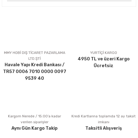
Bu ürünün fiyat bilgisi, resim, ürün açıklamalarında ve diğer
konularda yetersiz gördüğünüz noktaları öneri formunu
kullanarak tarafımıza iletebilirsiniz.
Görüş ve önerileriniz için teşekkür ederiz.
Ürün resmi kalitesiz, bozuk veya görüntülenemiyor.
Ürün açıklamasında eksik bilgiler bulunuyor.
MMY HOBİ DIŞ TİCARET PAZARLAMA
YURTİÇİ KARGO
LTD.ŞTİ
4950 TL ve üzeri Kargo
Ürün bilgilerinde hatalar bulunuyor.
Havale Yapı Kredi Bankası /
Ücretsiz
Ürün fiyatı diğer sitelerden daha pahalı.
TR57 0006 7010 0000 0097
Bu ürüne benzer farklı alternatifler olmalı.
9539 40
Kargom Nerede / 15:00’a kadar
Kredi Kartlarına toplamda 12 ay taksit
Gönder
verilen siparişler
imkanı
Aynı Gün Kargo Takip
Taksitli Alışveriş