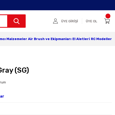
ÜYE GİRİŞİ
ÜYE OL
ımcı Malzemeler
Air Brush ve Ekipmanları
El Aletleri
RC Modeller
ray (SG)
orum
lar