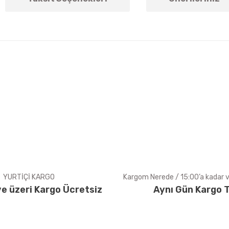
arda yetersiz gördüğünüz noktaları öneri formunu kullanarak tarafımıza ile
Bu ürüne ilk yorumu siz yapın!
Yorum Yaz
YURTİÇİ KARGO
Kargom Nerede / 15:00’a kadar ve
e üzeri Kargo Ücretsiz
Aynı Gün Kargo T
Gönder