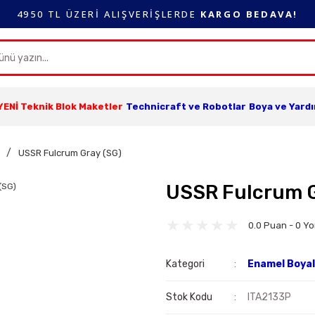
4950 TL ÜZERİ ALIŞVERİŞLERDE
KARGO BEDAVA!
YENİ Teknik Blok Maketler
Technicraft ve Robotlar
Boya ve Yard
USSR Fulcrum Gray (SG)
USSR Fulcrum G
0.0 Puan - 0 Y
Kategori
Enamel Boya
Stok Kodu
ITA2133P