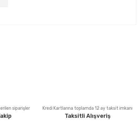
tebilirsiniz.
rilen siparişler
Kredi Kartlarına toplamda 12 ay taksit imkanı
akip
Taksitli Alışveriş