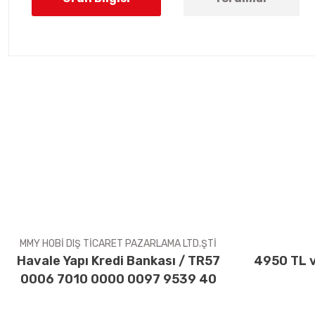
Bu ürünün fiyat bilgisi, resim, ürün açıklamalarında ve diğer konul
Görüş ve önerileriniz için teşekkür ederiz.
Ürün resmi kalitesiz, bozuk veya görüntülenemiyor.
Ürün açıklamasında eksik bilgiler bulunuyor.
Ürün bilgilerinde hatalar bulunuyor.
Ürün fiyatı diğer sitelerden daha pahalı.
Bu ürüne benzer farklı alternatifler olmalı.
MMY HOBİ DIŞ TİCARET PAZARLAMA LTD.ŞTİ
Havale Yapı Kredi Bankası / TR57
4950 TL v
0006 7010 0000 0097 9539 40