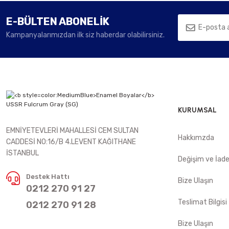
E-BÜLTEN ABONELİK
Kampanyalarımızdan ilk siz haberdar olabilirsiniz.
KURUMSAL
EMNİYETEVLERİ MAHALLESİ CEM SULTAN
Hakkımzda
CADDESİ NO:16/B 4.LEVENT KAĞITHANE
İSTANBUL
Değişim ve İad
Destek Hattı
Bize Ulaşın
0212 270 91 27
Teslimat Bilgisi
0212 270 91 28
Bize Ulaşın