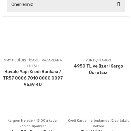
Önerileriniz
Yorum Yaz
Bu ürünün fiyat bilgisi, resim, ürün açıklamalarında ve diğer
konularda yetersiz gördüğünüz noktaları öneri formunu
kullanarak tarafımıza iletebilirsiniz.
Görüş ve önerileriniz için teşekkür ederiz.
Ürün resmi kalitesiz, bozuk veya görüntülenemiyor.
Ürün açıklamasında eksik bilgiler bulunuyor.
MMY HOBİ DIŞ TİCARET PAZARLAMA
YURTİÇİ KARGO
LTD.ŞTİ
4950 TL ve üzeri Kargo
Ürün bilgilerinde hatalar bulunuyor.
Havale Yapı Kredi Bankası /
Ücretsiz
Ürün fiyatı diğer sitelerden daha pahalı.
TR57 0006 7010 0000 0097
Bu ürüne benzer farklı alternatifler olmalı.
9539 40
Kargom Nerede / 15:00’a kadar
Kredi Kartlarına toplamda 12 ay taksit
Gönder
verilen siparişler
imkanı