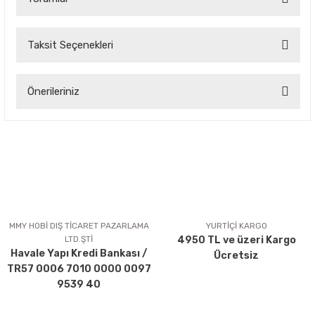
Taksit Seçenekleri
Bu ürüne ilk yorumu siz yapın!
Önerileriniz
Yorum Yaz
Bu ürünün fiyat bilgisi, resim, ürün açıklamalarında ve diğer
konularda yetersiz gördüğünüz noktaları öneri formunu
kullanarak tarafımıza iletebilirsiniz.
Görüş ve önerileriniz için teşekkür ederiz.
Ürün resmi kalitesiz, bozuk veya görüntülenemiyor.
Ürün açıklamasında eksik bilgiler bulunuyor.
MMY HOBİ DIŞ TİCARET PAZARLAMA
YURTİÇİ KARGO
LTD.ŞTİ
4950 TL ve üzeri Kargo
Ürün bilgilerinde hatalar bulunuyor.
Havale Yapı Kredi Bankası /
Ücretsiz
Ürün fiyatı diğer sitelerden daha pahalı.
TR57 0006 7010 0000 0097
Bu ürüne benzer farklı alternatifler olmalı.
9539 40