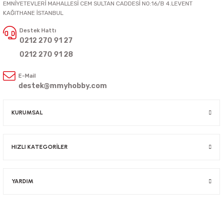
EMNİYETEVLERİ MAHALLESİ CEM SULTAN CADDESİ NO:16/B 4.LEVENT
KAĞITHANE İSTANBUL
Destek Hattı
0212 270 91 27
0212 270 91 28
E-Mail
destek@mmyhobby.com
KURUMSAL
HIZLI KATEGORİLER
YARDIM