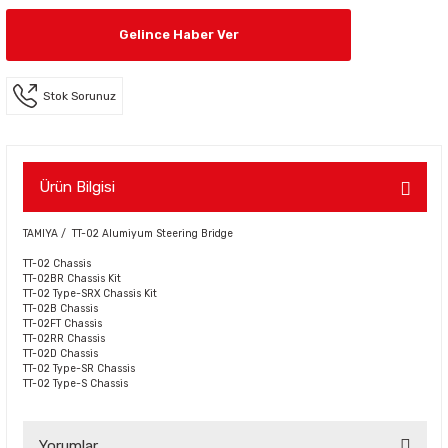
Gelince Haber Ver
Stok Sorunuz
Ürün Bilgisi
TAMIYA / TT-02 Alumiyum Steering Bridge
TT-02 Chassis
TT-02BR Chassis Kit
TT-02 Type-SRX Chassis Kit
TT-02B Chassis
TT-02FT Chassis
TT-02RR Chassis
TT-02D Chassis
TT-02 Type-SR Chassis
TT-02 Type-S Chassis
Yorumlar